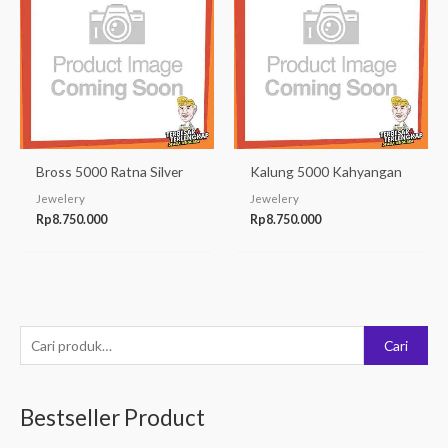
Bross 5000 Ratna Silver
Kalung 5000 Kahyangan
Jewelery
Jewelery
Rp
8.750.000
Rp
8.750.000
P
Cari
e
n
Bestseller Product
c
a