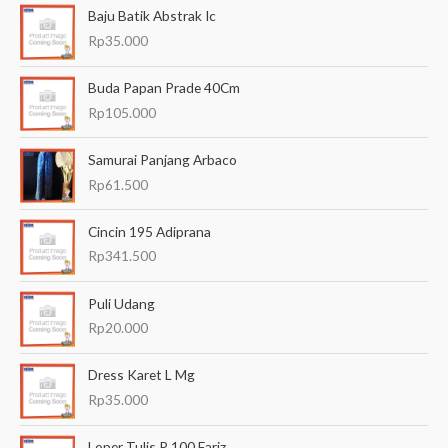
Baju Batik Abstrak Ic
r
Rp
35.000
i
a
Buda Papan Prade 40Cm
n
Rp
105.000
u
Samurai Panjang Arbaco
n
Rp
61.500
t
u
Cincin 195 Adiprana
k
Rp
341.500
:
Puli Udang
Rp
20.000
Dress Karet L Mg
Rp
35.000
Loper Tulis P 100 Fariz