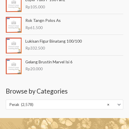
Rp
105.000
Rok Tangn Polos As
Rp
61.500
Lukisan Figur Binatang 100/100
Rp
332.500
Gelang Brustin Marvel Isi 6
Rp
20.000
Browse by Categories
Perak (2,578)
×