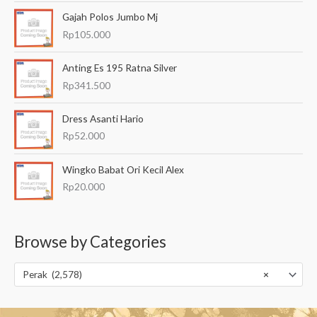
Gajah Polos Jumbo Mj
Rp
105.000
Anting Es 195 Ratna Silver
Rp
341.500
Dress Asanti Hario
Rp
52.000
Wingko Babat Ori Kecil Alex
Rp
20.000
Browse by Categories
Perak (2,578)
×