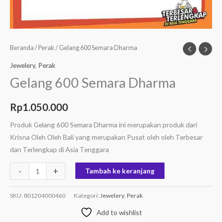
Beranda
/
Perak
/ Gelang 600 Semara Dharma
Jewelery
,
Perak
Gelang 600 Semara Dharma
Rp
1.050.000
Produk Gelang 600 Semara Dharma ini merupakan produk dari
Krisna Oleh Oleh Bali yang merupakan Pusat oleh oleh Terbesar
dan Terlengkap di Asia Tenggara
-
+
Tambah ke keranjang
SKU:
801204000460
Kategori:
Jewelery
,
Perak
Add to wishlist