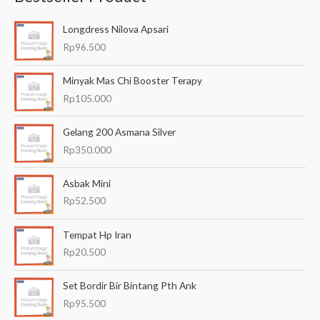
a
Longdress Nilova Apsari
r
Rp
96.500
i
a
Minyak Mas Chi Booster Terapy
n
Rp
105.000
u
Gelang 200 Asmana Silver
n
Rp
350.000
t
u
Asbak Mini
k
Rp
52.500
:
Tempat Hp Iran
Rp
20.500
Set Bordir Bir Bintang Pth Ank
Rp
95.500