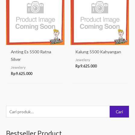
Anting Es 5500 Ratna
Kalung 5500 Kahyangan
Silver
Jewelery
Rp
9.625.000
Jewelery
Rp
9.625.000
P
Cari
e
n
Bestseller Product
c