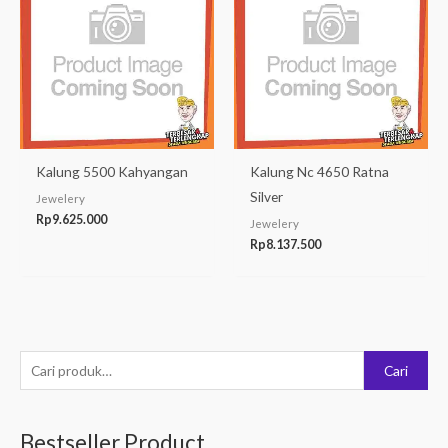
Kalung 5500 Kahyangan
Kalung Nc 4650 Ratna
Silver
Jewelery
Rp
9.625.000
Jewelery
Rp
8.137.500
P
Cari
e
n
Bestseller Product
c