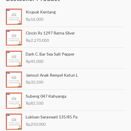
a
Krupuk Kentang
r
Rp
16.000
i
a
Cincin Rs 1297 Ratna Silver
n
Rp
2.270.000
u
Dark C. Bar Sea Salt Pepper
n
Rp
45.000
t
u
Jamsut Anak Rempel Katun L
k
Rp
32.500
:
Subeng 047 Kahyanga
Rp
82.500
Lukisan Saraswati 135/85 Pa
Rp
250.000