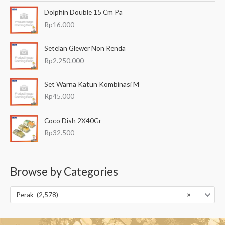
Dolphin Double 15 Cm Pa
Rp
16.000
Setelan Glewer Non Renda
Rp
2.250.000
Set Warna Katun Kombinasi M
Rp
45.000
Coco Dish 2X40Gr
Rp
32.500
Browse by Categories
Perak (2,578)
×