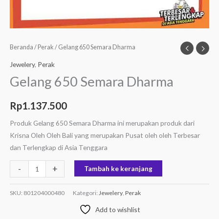
Beranda
/
Perak
/ Gelang 650 Semara Dharma
Jewelery
,
Perak
Gelang 650 Semara Dharma
Rp
1.137.500
Produk Gelang 650 Semara Dharma ini merupakan produk dari
Krisna Oleh Oleh Bali yang merupakan Pusat oleh oleh Terbesar
dan Terlengkap di Asia Tenggara
-
+
Tambah ke keranjang
SKU:
801204000480
Kategori:
Jewelery
,
Perak
Add to wishlist