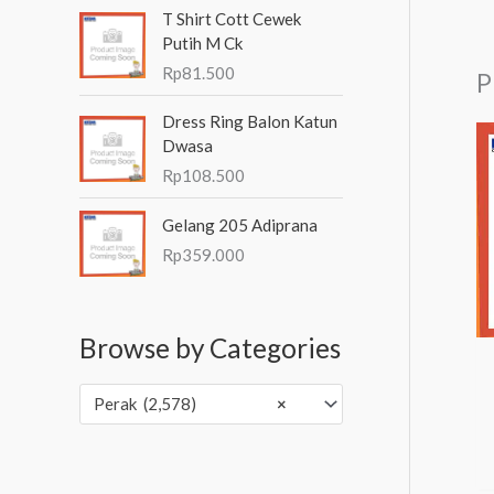
T Shirt Cott Cewek
Putih M Ck
Rp
81.500
P
Dress Ring Balon Katun
Dwasa
Rp
108.500
Gelang 205 Adiprana
Rp
359.000
Browse by Categories
Perak (2,578)
×