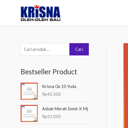
Lewati
ke
konten
P
Cari
e
n
Bestseller Product
c
a
Krisna Gk 10 Yuda
r
Rp
45.500
i
a
Asbak Merah Semir K Mj
n
Rp
21.000
u