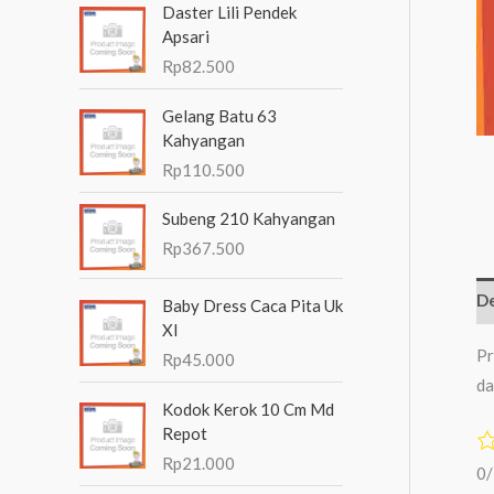
Daster Lili Pendek
n
Apsari
t
Rp
82.500
u
Gelang Batu 63
k
Kahyangan
:
Rp
110.500
Subeng 210 Kahyangan
Rp
367.500
De
Baby Dress Caca Pita Uk
Xl
Pr
Rp
45.000
da
Kodok Kerok 10 Cm Md
Repot
Rp
21.000
0