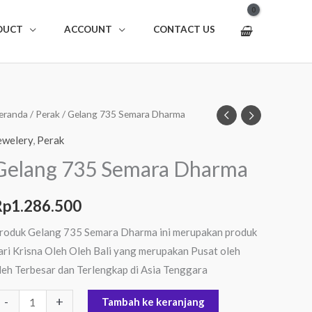
DUCT
ACCOUNT
CONTACT US
uantitas
eranda
/
Perak
/ Gelang 735 Semara Dharma
elang
ewelery
,
Perak
35
Gelang 735 Semara Dharma
emara
harma
Rp
1.286.500
roduk Gelang 735 Semara Dharma ini merupakan produk
ari Krisna Oleh Oleh Bali yang merupakan Pusat oleh
leh Terbesar dan Terlengkap di Asia Tenggara
-
+
Tambah ke keranjang