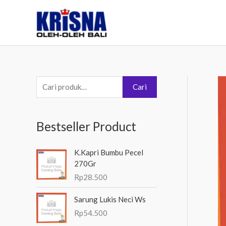
Lewati
ke
konten
P
Cari
e
n
Bestseller Product
c
a
K.Kapri Bumbu Pecel
r
270Gr
i
Rp
28.500
a
Sarung Lukis Neci Ws
n
Rp
54.500
u