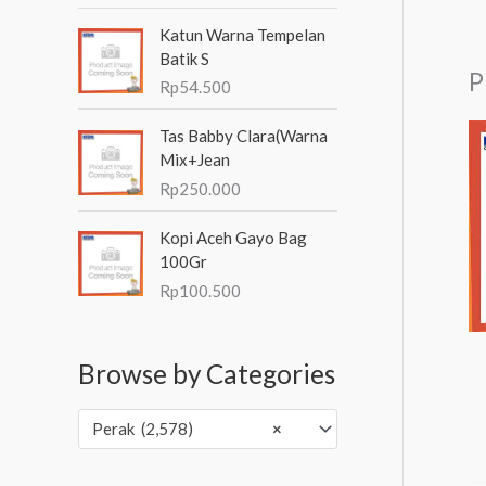
Katun Warna Tempelan
Batik S
P
Rp
54.500
Tas Babby Clara(Warna
Mix+Jean
Rp
250.000
Kopi Aceh Gayo Bag
100Gr
Rp
100.500
Browse by Categories
Perak (2,578)
×