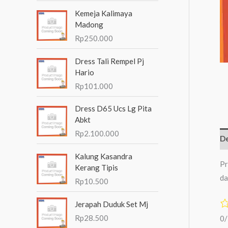
n
Kemeja Kalimaya
t
Madong
Rp
250.000
u
k
Dress Tali Rempel Pj
:
Hario
Rp
101.000
Dress D65 Ucs Lg Pita
Abkt
Rp
2.100.000
De
Kalung Kasandra
Pr
Kerang Tipis
da
Rp
10.500
Jerapah Duduk Set Mj
Rp
28.500
0