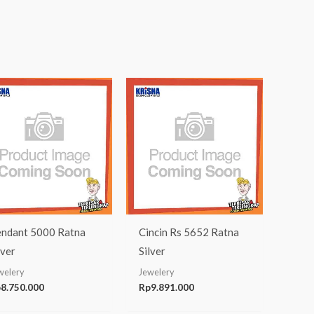
ndant 5000 Ratna
Cincin Rs 5652 Ratna
lver
Silver
welery
Jewelery
p
8.750.000
Rp
9.891.000