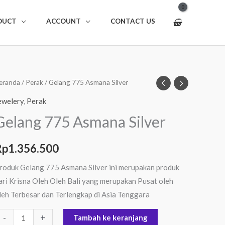
DUCT
ACCOUNT
CONTACT US
uantitas
eranda
/
Perak
/ Gelang 775 Asmana Silver
elang
ewelery
,
Perak
75
Gelang 775 Asmana Silver
smana
ilver
Rp
1.356.500
roduk Gelang 775 Asmana Silver ini merupakan produk
ari Krisna Oleh Oleh Bali yang merupakan Pusat oleh
leh Terbesar dan Terlengkap di Asia Tenggara
-
+
Tambah ke keranjang