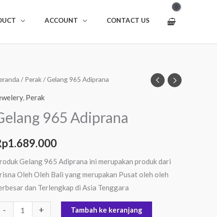
DUCT
ACCOUNT
CONTACT US
uantitas
eranda
/
Perak
/ Gelang 965 Adiprana
elang
ewelery
,
Perak
65
Gelang 965 Adiprana
diprana
Rp
1.689.000
roduk Gelang 965 Adiprana ini merupakan produk dari
risna Oleh Oleh Bali yang merupakan Pusat oleh oleh
erbesar dan Terlengkap di Asia Tenggara
-
+
Tambah ke keranjang