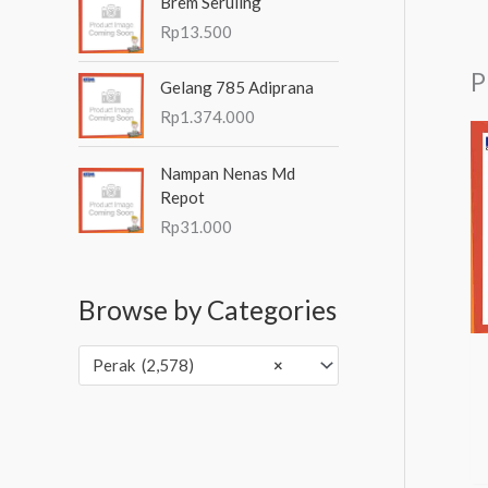
Brem Seruling
Rp
13.500
P
Gelang 785 Adiprana
Rp
1.374.000
Nampan Nenas Md
Repot
Rp
31.000
Browse by Categories
Perak (2,578)
×