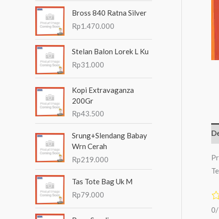
n
Bross 840 Ratna Silver
t
Rp
1.470.000
u
Stelan Balon Lorek L Ku
k
Rp
31.000
:
Kopi Extravaganza
200Gr
Rp
43.500
De
Srung+Slendang Babay
Wrn Cerah
Pr
Rp
219.000
Te
Tas Tote Bag Uk M
Rp
79.000
0