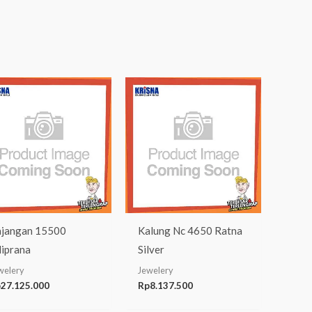
jangan 15500
Kalung Nc 4650 Ratna
iprana
Silver
welery
Jewelery
p
27.125.000
Rp
8.137.500