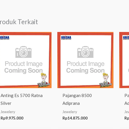
roduk Terkait
Anting Es 5700 Ratna
Pajangan 8500
Pa
Silver
Adiprana
Ad
Jewelery
Jewelery
Je
Rp
9.975.000
Rp
14.875.000
R