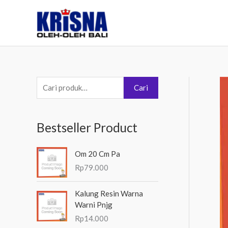
Lewati
ke
konten
P
Cari
e
n
Bestseller Product
c
a
Om 20 Cm Pa
r
Rp
79.000
i
a
Kalung Resin Warna
Warni Pnjg
n
Rp
14.000
u