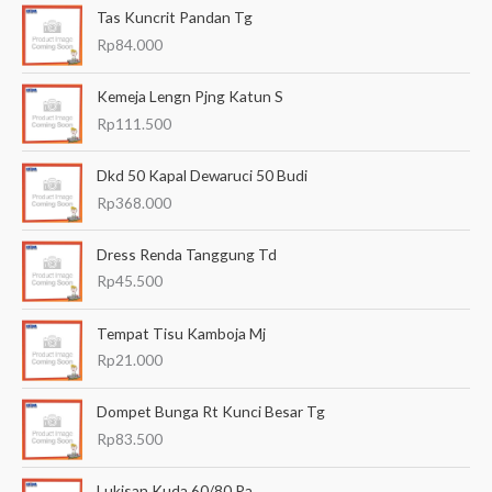
Tas Kuncrit Pandan Tg
r
Rp
84.000
i
a
Kemeja Lengn Pjng Katun S
n
Rp
111.500
u
Dkd 50 Kapal Dewaruci 50 Budi
n
Rp
368.000
t
u
Dress Renda Tanggung Td
k
Rp
45.500
:
Tempat Tisu Kamboja Mj
Rp
21.000
Dompet Bunga Rt Kunci Besar Tg
Rp
83.500
Lukisan Kuda 60/80 Pa