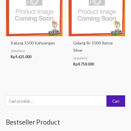
Kalung 5500 Kahyangan
Gelang Br 5000 Ratna
Silver
Jewelery
Rp
9.625.000
Jewelery
Rp
8.750.000
P
Cari
e
n
Bestseller Product
c
a