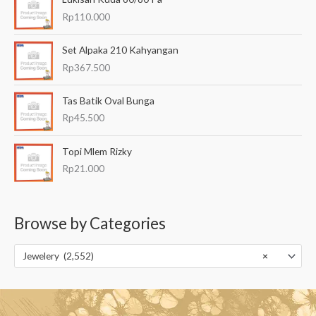
Rp
110.000
Set Alpaka 210 Kahyangan
Rp
367.500
Tas Batik Oval Bunga
Rp
45.500
Topi Mlem Rizky
Rp
21.000
Browse by Categories
Jewelery (2,552)
×