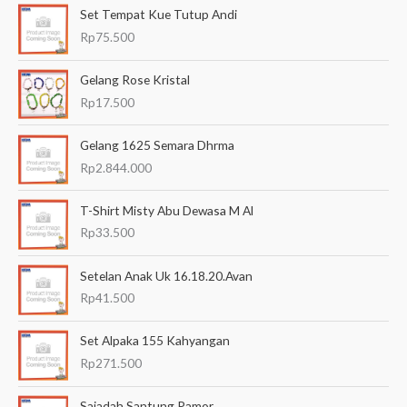
Set Tempat Kue Tutup Andi
r
Rp
75.500
i
a
Gelang Rose Kristal
n
Rp
17.500
u
Gelang 1625 Semara Dhrma
n
Rp
2.844.000
t
u
T-Shirt Misty Abu Dewasa M Al
k
Rp
33.500
:
Setelan Anak Uk 16.18.20.Avan
Rp
41.500
Set Alpaka 155 Kahyangan
Rp
271.500
Sajadah Santung Pamor