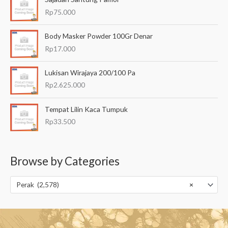
Rp
75.000
Body Masker Powder 100Gr Denar
Rp
17.000
Lukisan Wirajaya 200/100 Pa
Rp
2.625.000
Tempat Lilin Kaca Tumpuk
Rp
33.500
Browse by Categories
Perak (2,578)
×