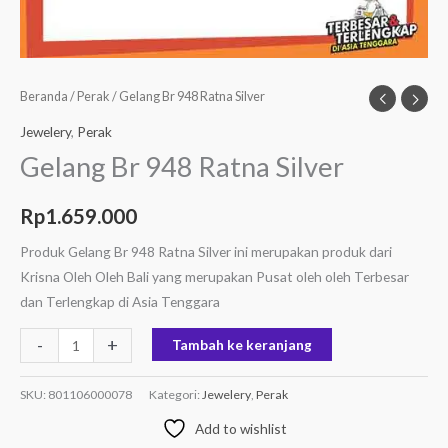
Beranda
/
Perak
/ Gelang Br 948 Ratna Silver
Jewelery
,
Perak
Gelang Br 948 Ratna Silver
Rp
1.659.000
Produk Gelang Br 948 Ratna Silver ini merupakan produk dari
Krisna Oleh Oleh Bali yang merupakan Pusat oleh oleh Terbesar
dan Terlengkap di Asia Tenggara
-
+
Tambah ke keranjang
SKU:
801106000078
Kategori:
Jewelery
,
Perak
Add to wishlist