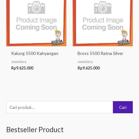
Kalung 5500 Kahyangan
Bross 5500 Ratna Silver
Jewelery
Jewelery
Rp
9.625.000
Rp
9.625.000
P
Cari
e
n
Bestseller Product
c
a