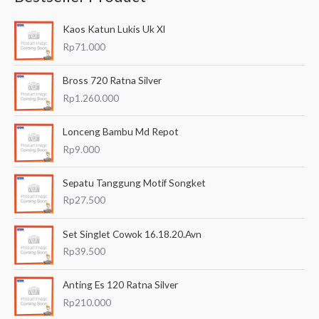
a
Kaos Katun Lukis Uk Xl
r
Rp
71.000
i
a
Bross 720 Ratna Silver
n
Rp
1.260.000
u
Lonceng Bambu Md Repot
n
Rp
9.000
t
u
Sepatu Tanggung Motif Songket
k
Rp
27.500
:
Set Singlet Cowok 16.18.20.Avn
Rp
39.500
Anting Es 120 Ratna Silver
Rp
210.000