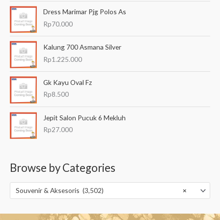
Dress Marimar Pjg Polos As
Rp
70.000
Kalung 700 Asmana Silver
Rp
1.225.000
Gk Kayu Oval Fz
Rp
8.500
Jepit Salon Pucuk 6 Mekluh
Rp
27.000
Browse by Categories
Souvenir & Aksesoris (3,502)
×