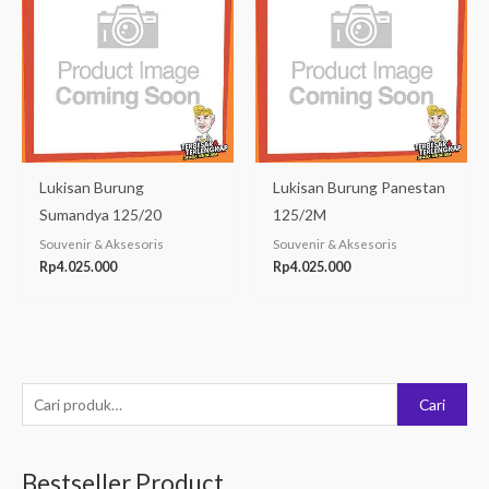
Lukisan Burung
Lukisan Burung Panestan
Sumandya 125/20
125/2M
Souvenir & Aksesoris
Souvenir & Aksesoris
Rp
4.025.000
Rp
4.025.000
P
Cari
e
n
Bestseller Product
c