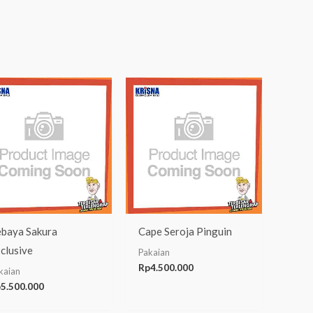
baya Sakura
Cape Seroja Pinguin
clusive
Pakaian
Rp
4.500.000
kaian
p
5.500.000