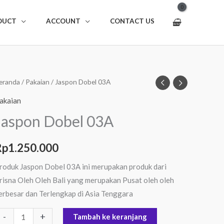
DUCT
ACCOUNT
CONTACT US
uantitas
eranda
/
Pakaian
/ Jaspon Dobel 03A
aspon
akaian
obel
Jaspon Dobel 03A
3A
Rp
1.250.000
roduk Jaspon Dobel 03A ini merupakan produk dari
risna Oleh Oleh Bali yang merupakan Pusat oleh oleh
erbesar dan Terlengkap di Asia Tenggara
-
+
Tambah ke keranjang