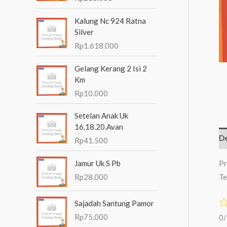
n
Kalung Nc 924 Ratna
t
Silver
u
Rp
1.618.000
k
Gelang Kerang 2 Isi 2
:
Km
Rp
10.000
Setelan Anak Uk
16.18.20.Avan
De
Rp
41.500
Pr
Jamur Uk S Pb
Te
Rp
28.000
Sajadah Santung Pamor
Rp
75.000
0