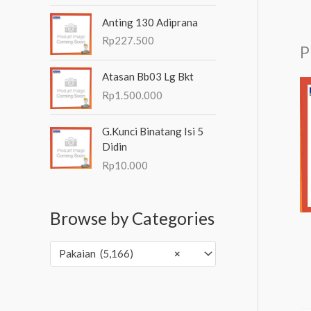
Anting 130 Adiprana
Rp
227.500
P
Atasan Bb03 Lg Bkt
Rp
1.500.000
G.Kunci Binatang Isi 5
Didin
Rp
10.000
Browse by Categories
Pakaian (5,166)
×