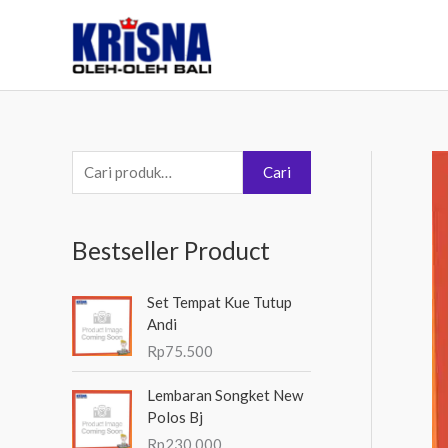
Lewati
ke
konten
P
Cari
e
n
Bestseller Product
c
a
Set Tempat Kue Tutup
r
Andi
i
Rp
75.500
a
Lembaran Songket New
n
Polos Bj
u
Rp
230.000