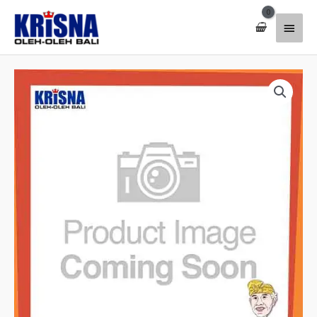
Lewati
Menu
ke
konten
Utam
Kuantitas
Joss
Romper
D735
Lia