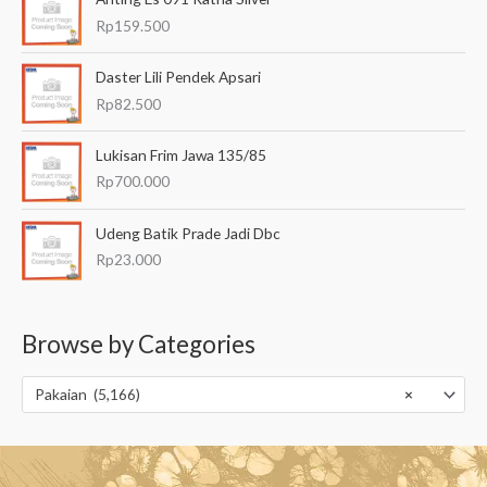
Rp
159.500
Daster Lili Pendek Apsari
Rp
82.500
Lukisan Frim Jawa 135/85
Rp
700.000
Udeng Batik Prade Jadi Dbc
Rp
23.000
Browse by Categories
Pakaian (5,166)
×