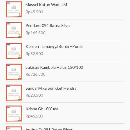
Massel Katun Warna M
r
Rp
45.500
i
a
Pendant 094 Ratna Silver
n
Rp
165.500
u
Korden Tumanggl Bordir+Poniic
n
Rp
82.500
t
u
Lukisan Kamboja Halus 150/100
k
Rp
726.500
:
Sandal Mika Songket Hendry
Rp
23.500
Krisna Gk 10 Yuda
Rp
45.500
Anting Es 091 Ratna Silver