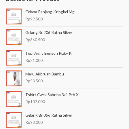
a
Celana Panjang Kringkel Mg
r
Rp
99.500
i
a
Gelang Br 206 Ratna Silver
n
Rp
360.500
u
Topi Army Benson Rizky K
n
Rp
21.000
t
u
Meru Airbrush Bambu
k
Rp
53.500
:
Tshirt Cwek Sabrina 3/4 Pth Xl
Rp
107.000
Gelang Br 056 Ratna Silver
Rp
98.000