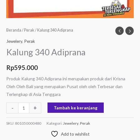
Beranda
/
Perak
/ Kalung 340 Adiprana
Jewelery
,
Perak
Kalung 340 Adiprana
Rp
595.000
Produk Kalung 340 Adiprana ini merupakan produk dari Krisna
Oleh Oleh Bali yang merupakan Pusat oleh oleh Terbesar dan
Terlengkap di Asia Tenggara
-
+
Tambah ke keranjang
SKU:
801050000480
Kategori:
Jewelery
,
Perak
Add to wishlist