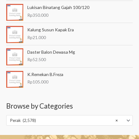
Lukisan Binatang Gajah 100/120
Rp
350.000
Kalung Susun Kapak Era
Rp
21.000
Daster Balon Dewasa Mg
Rp
52.500
K.Remekan B.Freza
Rp
105.000
Browse by Categories
Perak (2,578)
×