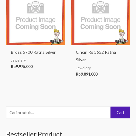
Bross 5700 Ratna Silver
Cincin Rs 5652 Ratna
Silver
Jewelery
Rp
9.975.000
Jewelery
Rp
9.891.000
P
Cari
e
n
Bestseller Product
c