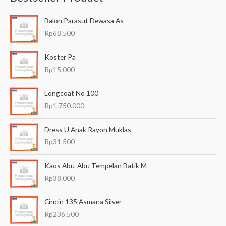
a
Balon Parasut Dewasa As
r
Rp
68.500
i
a
Koster Pa
n
Rp
15.000
u
Longcoat No 100
n
Rp
1.750.000
t
u
Dress U Anak Rayon Muklas
k
Rp
31.500
:
Kaos Abu-Abu Tempelan Batik M
Rp
38.000
Cincin 135 Asmana Silver
Rp
236.500