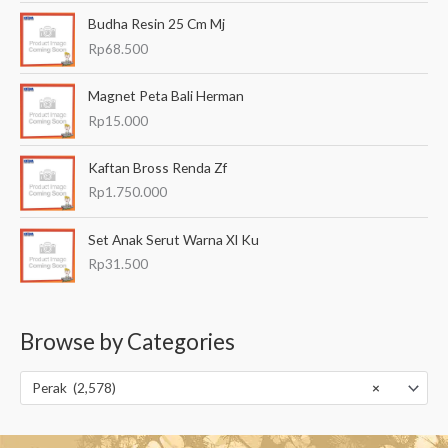
Budha Resin 25 Cm Mj
Rp
68.500
Magnet Peta Bali Herman
Rp
15.000
Kaftan Bross Renda Zf
Rp
1.750.000
Set Anak Serut Warna Xl Ku
Rp
31.500
Browse by Categories
Perak (2,578)
×