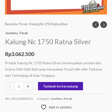
Beranda
/
Perak
/ Kalung Nc 1750 Ratna Silver
Jewelery
,
Perak
Kalung Nc 1750 Ratna Silver
Rp
3.062.500
Produk Kalung Nc 1750 Ratna Silver ini merupakan produk dari
Krisna Oleh Oleh Bali yang merupakan Pusat oleh oleh Terbesar
dan Terlengkap di Asia Tenggara
-
+
Tambah ke keranjang
SKU:
801104000101
Kategori:
Jewelery
,
Perak
Add to wishlist