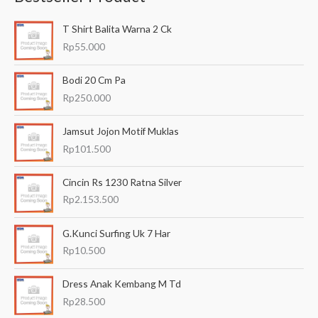
a
T Shirt Balita Warna 2 Ck
r
Rp
55.000
i
a
Bodi 20 Cm Pa
n
Rp
250.000
u
Jamsut Jojon Motif Muklas
n
Rp
101.500
t
u
Cincin Rs 1230 Ratna Silver
k
Rp
2.153.500
:
G.Kunci Surfing Uk 7 Har
Rp
10.500
Dress Anak Kembang M Td
Rp
28.500