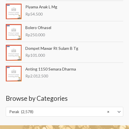
Piyama Anak L Mg
Rp
54.500
Bolero Ofnasel
Rp
250.000
Dompet Mawar Rt Sulam B Tg
Rp
101.000
Anting 1150 Semara Dharma
Rp
2.012.500
Browse by Categories
Perak (2,578)
×