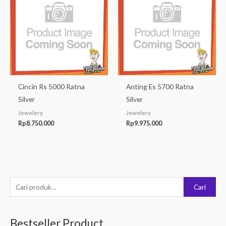
Cincin Rs 5000 Ratna
Anting Es 5700 Ratna
Silver
Silver
Jewelery
Jewelery
Rp
8.750.000
Rp
9.975.000
P
Cari
e
n
Bestseller Product
c