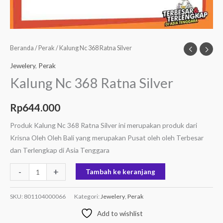
Beranda
/
Perak
/ Kalung Nc 368 Ratna Silver
Jewelery
,
Perak
Kalung Nc 368 Ratna Silver
Rp
644.000
Produk Kalung Nc 368 Ratna Silver ini merupakan produk dari
Krisna Oleh Oleh Bali yang merupakan Pusat oleh oleh Terbesar
dan Terlengkap di Asia Tenggara
-
+
Tambah ke keranjang
SKU:
801104000066
Kategori:
Jewelery
,
Perak
Add to wishlist