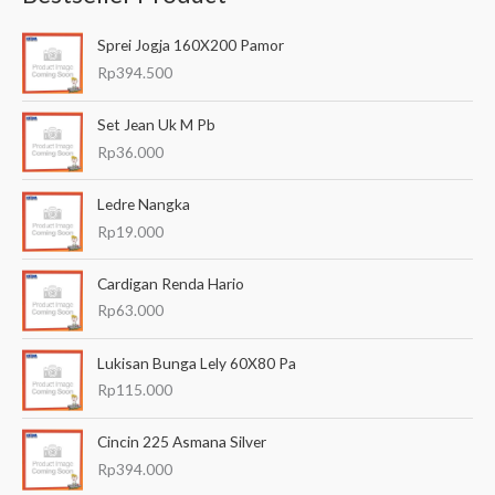
a
Sprei Jogja 160X200 Pamor
r
Rp
394.500
i
a
Set Jean Uk M Pb
n
Rp
36.000
u
Ledre Nangka
n
Rp
19.000
t
u
Cardigan Renda Hario
k
Rp
63.000
:
Lukisan Bunga Lely 60X80 Pa
Rp
115.000
Cincin 225 Asmana Silver
Rp
394.000