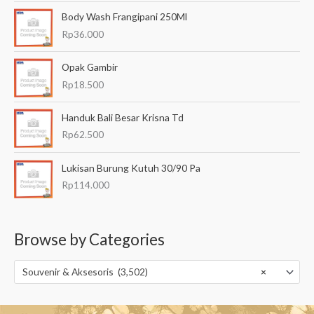
Body Wash Frangipani 250Ml
Rp
36.000
Opak Gambir
Rp
18.500
Handuk Bali Besar Krisna Td
Rp
62.500
Lukisan Burung Kutuh 30/90 Pa
Rp
114.000
Browse by Categories
Souvenir & Aksesoris (3,502)
×