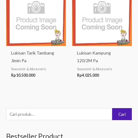
Lukisan Tarik Tambang
Lukisan Kampung
Jimin Pa
120/2M Pa
Souvenir & Aksesoris
Souvenir & Aksesoris
Rp
10.500.000
Rp
4.025.000
P
Cari
e
n
Bestseller Product
c