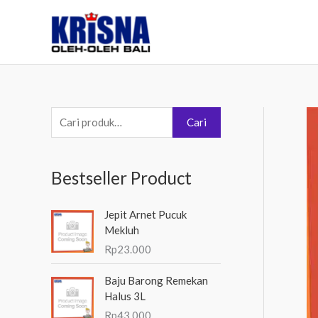
Lewati
ke
konten
P
Cari
e
n
Bestseller Product
c
a
Jepit Arnet Pucuk
r
Mekluh
i
Rp
23.000
a
Baju Barong Remekan
n
Halus 3L
u
Rp
43.000