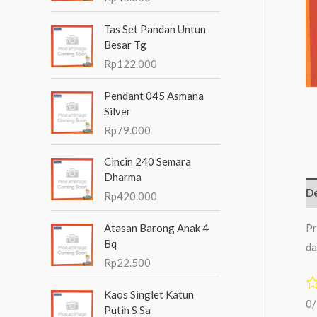
n
Tas Set Pandan Untun
t
Besar Tg
u
Rp
122.000
k
Pendant 045 Asmana
:
Silver
Rp
79.000
Cincin 240 Semara
Dharma
De
Rp
420.000
Pr
Atasan Barong Anak 4
Bq
da
Rp
22.500
Kaos Singlet Katun
0
Putih S Sa