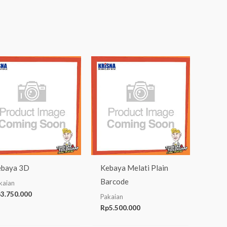
baya 3D
Kebaya Melati Plain
Barcode
kaian
p
3.750.000
Pakaian
Rp
5.500.000