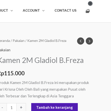
DUCT
ACCOUNT
CONTACT US
uantitas
eranda
/
Pakaian
/ Kamen 2M Gladiol B.Freza
amen
akaian
M
Kamen 2M Gladiol B.Freza
ladiol
.Freza
Rp
115.000
roduk Kamen 2M Gladiol B.Freza ini merupakan produk
ari Krisna Oleh Oleh Bali yang merupakan Pusat oleh
leh Terbesar dan Terlengkap di Asia Tenggara
-
+
Tambah ke keranjang