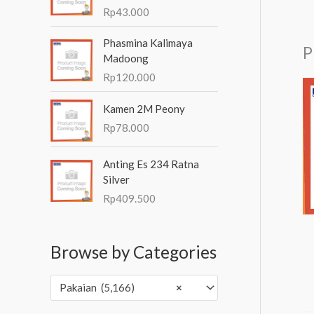
Rp
43.000
Phasmina Kalimaya
P
Madoong
Rp
120.000
Kamen 2M Peony
Rp
78.000
Anting Es 234 Ratna
Silver
Rp
409.500
Browse by Categories
Pakaian (5,166)
×