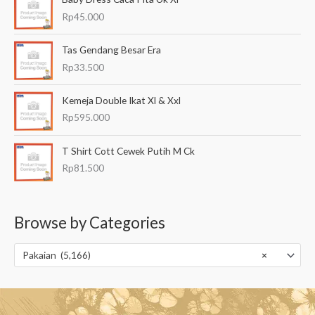
Rp
45.000
Tas Gendang Besar Era
Rp
33.500
Kemeja Double Ikat Xl & Xxl
Rp
595.000
T Shirt Cott Cewek Putih M Ck
Rp
81.500
Browse by Categories
Pakaian (5,166)
×