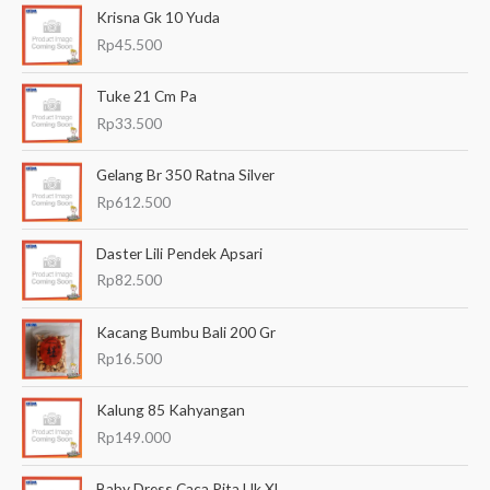
Krisna Gk 10 Yuda
r
Rp
45.500
i
a
Tuke 21 Cm Pa
n
Rp
33.500
u
Gelang Br 350 Ratna Silver
n
Rp
612.500
t
u
Daster Lili Pendek Apsari
k
Rp
82.500
:
Kacang Bumbu Bali 200 Gr
Rp
16.500
Kalung 85 Kahyangan
Rp
149.000
Baby Dress Caca Pita Uk Xl