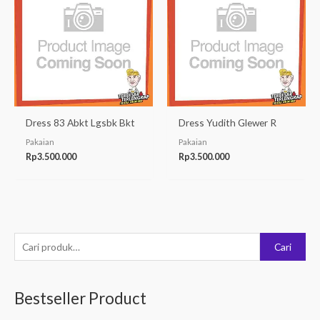
Dress 83 Abkt Lgsbk Bkt
Dress Yudith Glewer R
Pakaian
Pakaian
Rp
3.500.000
Rp
3.500.000
P
Cari
e
n
Bestseller Product
c
a