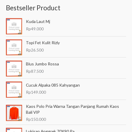
n
Bestseller Product
c
a
Kuda Laut Mj
r
Rp
49.000
i
a
Topi Fet Kulit Rizly
n
Rp
26.500
u
Blus Jumbo Rossa
n
Rp
87.500
t
u
Cucuk Alpaka 085 Kahyangan
k
Rp
149.000
:
Kaos Polo Pria Warna Tangan Panjang Rumah Kaos
Bali VIP
Rp
150.000
Lukisan Anggrek 70X90 Pa