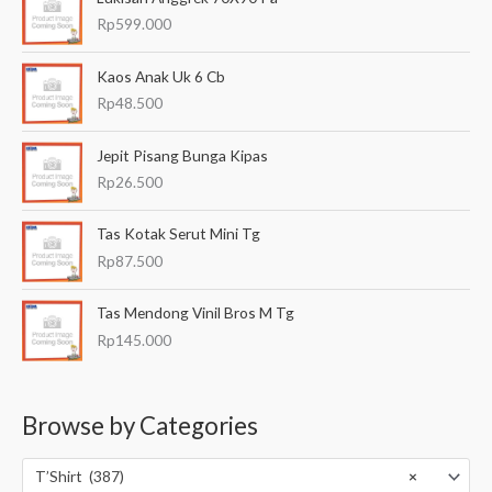
Rp
599.000
Kaos Anak Uk 6 Cb
Rp
48.500
Jepit Pisang Bunga Kipas
Rp
26.500
Tas Kotak Serut Mini Tg
Rp
87.500
Tas Mendong Vinil Bros M Tg
Rp
145.000
Browse by Categories
T’Shirt (387)
×