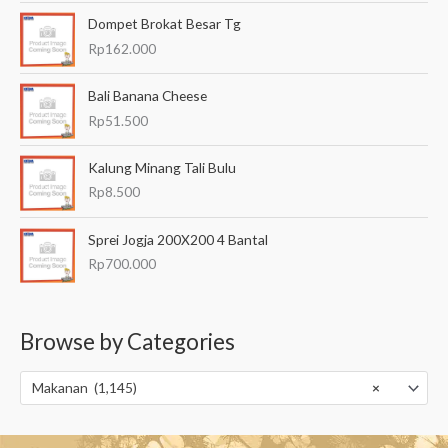
Dompet Brokat Besar Tg
Rp
162.000
Bali Banana Cheese
Rp
51.500
Kalung Minang Tali Bulu
Rp
8.500
Sprei Jogja 200X200 4 Bantal
Rp
700.000
Browse by Categories
Makanan (1,145)
×