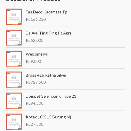
a
Tas Deco Kacamata Tg
r
Rp
166.250
i
a
Ds.Ayu Ting Ting Pt.Agra
n
Rp
52.000
u
Welcome Mj
n
Rp
9.000
t
u
Bross 416 Ratna Silver
k
Rp
729.500
:
Dompet Selempang Type 21
Rp
94.500
Kotak 10 X 15 Burung Mj
Rp
27.500