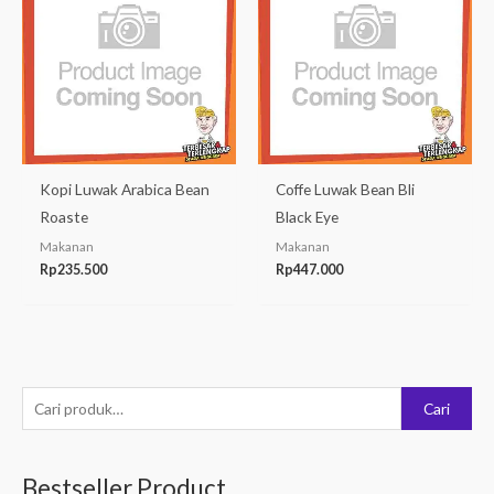
Kopi Luwak Arabica Bean
Coffe Luwak Bean Bli
Roaste
Black Eye
Makanan
Makanan
Rp
235.500
Rp
447.000
P
Cari
e
n
Bestseller Product
c