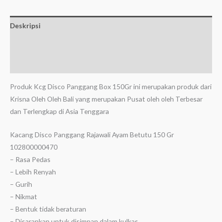
Deskripsi
Informasi Tambahan
Ulasan (0)
Produk Kcg Disco Panggang Box 150Gr ini merupakan produk dari
Krisna Oleh Oleh Bali yang merupakan Pusat oleh oleh Terbesar
dan Terlengkap di Asia Tenggara
Kacang Disco Panggang Rajawali Ayam Betutu 150 Gr
102800000470
– Rasa Pedas
– Lebih Renyah
– Gurih
– Nikmat
– Bentuk tidak beraturan
– Disarankan untuk disimpan dalam kulkas .