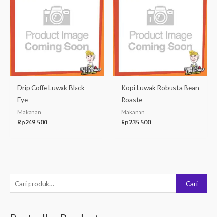
Drip Coffe Luwak Black
Kopi Luwak Robusta Bean
Eye
Roaste
Makanan
Makanan
Rp
249.500
Rp
235.500
P
Cari
e
n