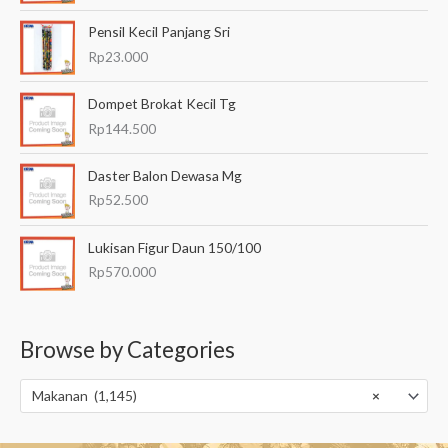
Pensil Kecil Panjang Sri
Rp
23.000
Dompet Brokat Kecil Tg
Rp
144.500
Daster Balon Dewasa Mg
Rp
52.500
Lukisan Figur Daun 150/100
Rp
570.000
Browse by Categories
Makanan (1,145)
×