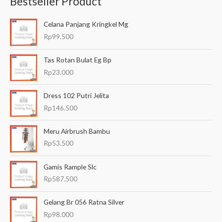
Bestseller Product
c
a
Celana Panjang Kringkel Mg
r
Rp
99.500
i
a
Tas Rotan Bulat Eg Bp
n
Rp
23.000
u
Dress 102 Putri Jelita
n
Rp
146.500
t
u
Meru Airbrush Bambu
k
Rp
53.500
:
Gamis Rample Slc
Rp
587.500
Gelang Br 056 Ratna Silver
Rp
98.000