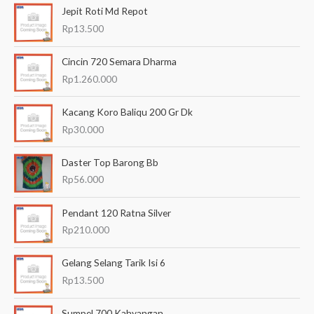
Jepit Roti Md Repot
r
Rp
13.500
i
a
Cincin 720 Semara Dharma
n
Rp
1.260.000
u
Kacang Koro Baliqu 200 Gr Dk
n
Rp
30.000
t
u
Daster Top Barong Bb
k
Rp
56.000
:
Pendant 120 Ratna Silver
Rp
210.000
Gelang Selang Tarik Isi 6
Rp
13.500
Sumpel 700 Kahyangan