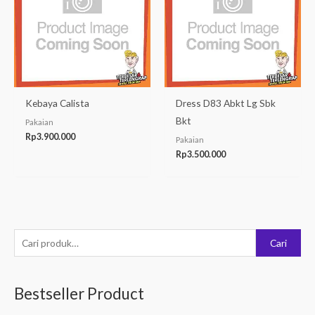
Kebaya Calista
Dress D83 Abkt Lg Sbk
Bkt
Pakaian
Rp
3.900.000
Pakaian
Rp
3.500.000
P
Cari
e
n
Bestseller Product
c
a