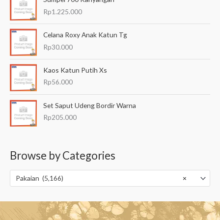
Rp
1.225.000
Celana Roxy Anak Katun Tg
Rp
30.000
Kaos Katun Putih Xs
Rp
56.000
Set Saput Udeng Bordir Warna
Rp
205.000
Browse by Categories
Pakaian (5,166)
×