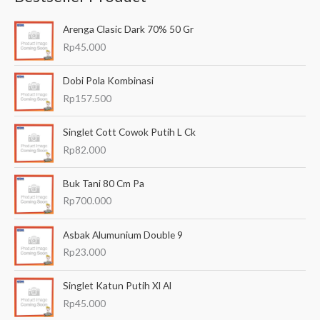
a
Arenga Clasic Dark 70% 50 Gr
r
Rp
45.000
i
a
Dobi Pola Kombinasi
n
Rp
157.500
u
Singlet Cott Cowok Putih L Ck
n
Rp
82.000
t
u
Buk Tani 80 Cm Pa
k
Rp
700.000
:
Asbak Alumunium Double 9
Rp
23.000
Singlet Katun Putih Xl Al
Rp
45.000