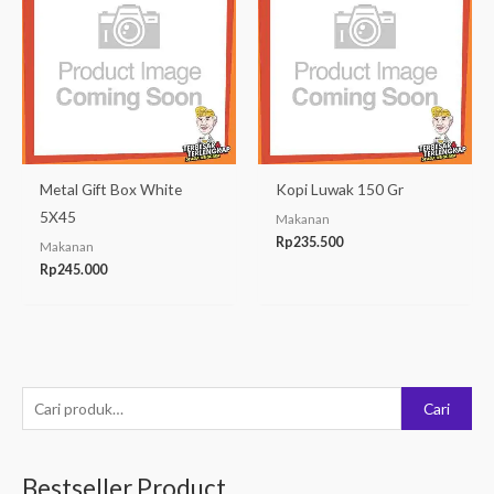
Metal Gift Box White
Kopi Luwak 150 Gr
5X45
Makanan
Rp
235.500
Makanan
Rp
245.000
P
Cari
e
n
Bestseller Product
c