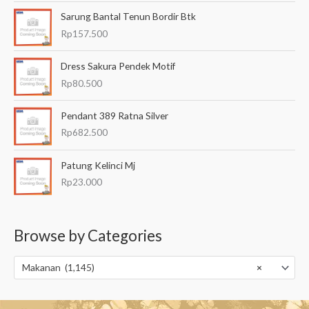
Sarung Bantal Tenun Bordir Btk
Rp
157.500
Dress Sakura Pendek Motif
Rp
80.500
Pendant 389 Ratna Silver
Rp
682.500
Patung Kelinci Mj
Rp
23.000
Browse by Categories
Makanan (1,145)
×