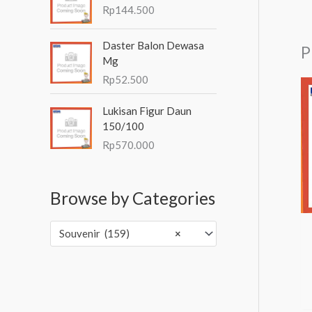
Rp
144.500
Daster Balon Dewasa
P
Mg
Rp
52.500
Lukisan Figur Daun
150/100
Rp
570.000
Browse by Categories
Souvenir (159)
×