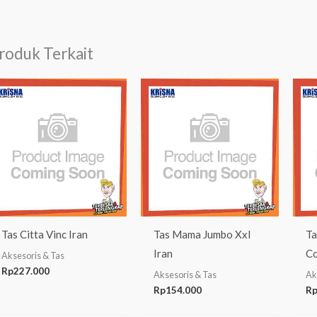
roduk Terkait
Tas Citta Vinc Iran
Tas Mama Jumbo Xxl
Ta
Iran
Co
Aksesoris & Tas
Rp
227.000
Aksesoris & Tas
Ak
Rp
154.000
R