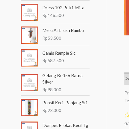
n
Dress 102 Putri Jelita
t
Rp
146.500
u
Meru Airbrush Bambu
k
Rp
53.500
:
Gamis Rample Slc
Rp
587.500
Gelang Br 056 Ratna
De
Silver
Rp
98.000
Pr
Te
Pensil Kecil Panjang Sri
Rp
23.000
0
Dompet Brokat Kecil Tg