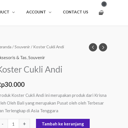
DUCT
ACCOUNT
CONTACT US
uantitas
eranda
/
Souvenir
/ Koster Cukli Andi
oster
ksesoris & Tas
,
Souvenir
ukli
Koster Cukli Andi
ndi
Rp
30.000
roduk Koster Cukli Andi ini merupakan produk dari Krisna
leh Oleh Bali yang merupakan Pusat oleh oleh Terbesar
an Terlengkap di Asia Tenggara
-
+
Tambah ke keranjang