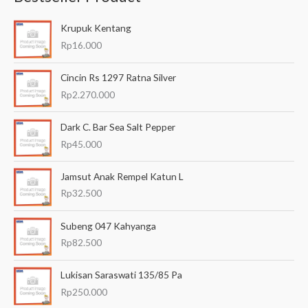
a
Krupuk Kentang
r
Rp
16.000
i
a
Cincin Rs 1297 Ratna Silver
n
Rp
2.270.000
u
Dark C. Bar Sea Salt Pepper
n
Rp
45.000
t
u
Jamsut Anak Rempel Katun L
k
Rp
32.500
:
Subeng 047 Kahyanga
Rp
82.500
Lukisan Saraswati 135/85 Pa
Rp
250.000