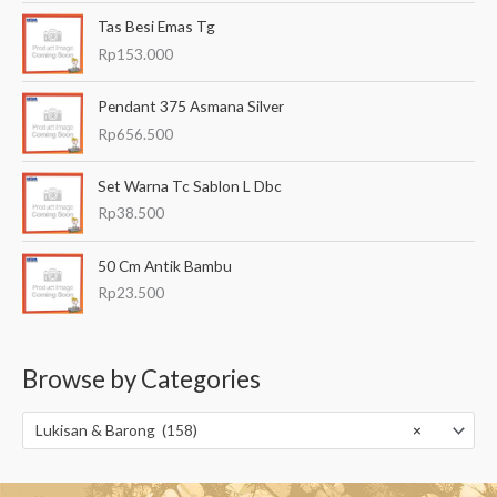
Tas Besi Emas Tg
Rp
153.000
Pendant 375 Asmana Silver
Rp
656.500
Set Warna Tc Sablon L Dbc
Rp
38.500
50 Cm Antik Bambu
Rp
23.500
Browse by Categories
Lukisan & Barong (158)
×