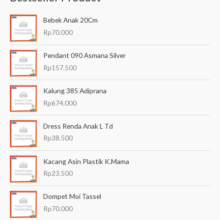
a
Bebek Anak 20Cm
r
Rp
70.000
i
a
Pendant 090 Asmana Silver
n
Rp
157.500
u
Kalung 385 Adiprana
n
Rp
674.000
t
u
Dress Renda Anak L Td
k
Rp
38.500
:
Kacang Asin Plastik K.Mama
Rp
23.500
Dompet Moi Tassel
Rp
70.000