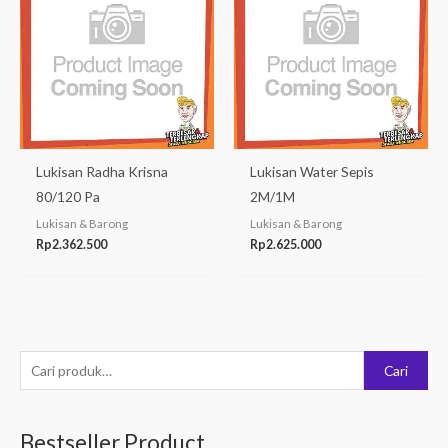
Lukisan Radha Krisna
Lukisan Water Sepis
80/120 Pa
2M/1M
Lukisan & Barong
Lukisan & Barong
Rp
2.362.500
Rp
2.625.000
P
Cari
e
n
Bestseller Product
c