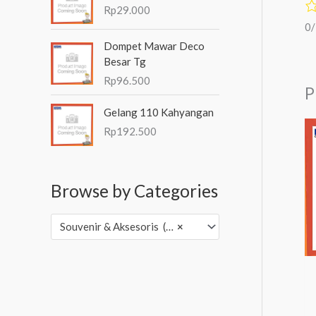
Rp
29.000
0
Dompet Mawar Deco
Besar Tg
Rp
96.500
P
Gelang 110 Kahyangan
Rp
192.500
Browse by Categories
Souvenir & Aksesoris (3,502)
×