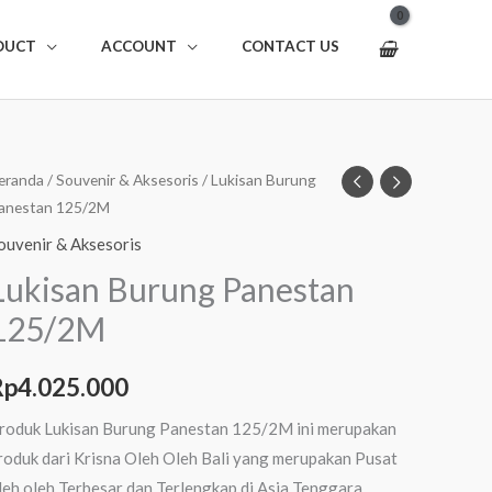
DUCT
ACCOUNT
CONTACT US
uantitas
eranda
/
Souvenir & Aksesoris
/ Lukisan Burung
anestan 125/2M
ukisan
urung
ouvenir & Aksesoris
anestan
Lukisan Burung Panestan
25/2M
125/2M
Rp
4.025.000
roduk Lukisan Burung Panestan 125/2M ini merupakan
roduk dari Krisna Oleh Oleh Bali yang merupakan Pusat
leh oleh Terbesar dan Terlengkap di Asia Tenggara