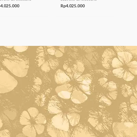
p
4.025.000
Rp
4.025.000