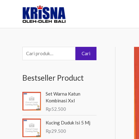
Lewati
ke
konten
P
Cari
e
n
Bestseller Product
c
a
Set Warna Katun
r
Kombinasi Xxl
i
Rp
52.500
a
Kucing Duduk Isi 5 Mj
n
Rp
29.500
u