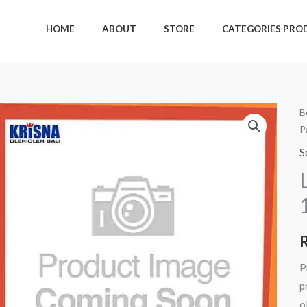
HOME
ABOUT
STORE
CATEGORIES PRO
K
B
P
L
B
S
P
1
P
p
o