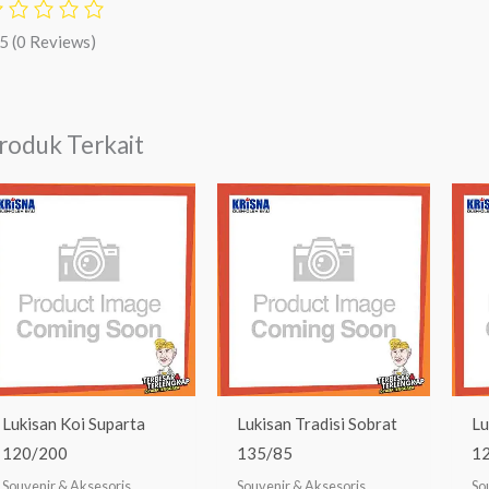
/5
(0 Reviews)
roduk Terkait
Lukisan Koi Suparta
Lukisan Tradisi Sobrat
Lu
120/200
135/85
1
Souvenir & Aksesoris
Souvenir & Aksesoris
So