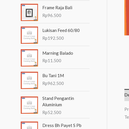
n
Frame Raja Bali
t
Rp
96.500
u
Lukisan Feed 60/80
k
Rp
192.500
:
Marning Balado
Rp
11.500
Bu Tani 1M
Rp
962.500
De
Stand Pengantin
Aluminium
Pr
Rp
52.500
Te
Dress Bh Payet S Pb