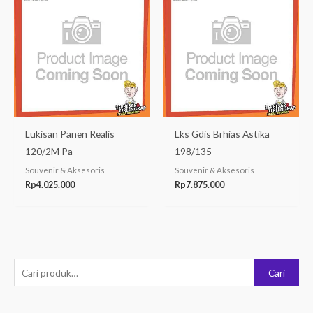
Lukisan Panen Realis
Lks Gdis Brhias Astika
120/2M Pa
198/135
Souvenir & Aksesoris
Souvenir & Aksesoris
Rp
4.025.000
Rp
7.875.000
P
Cari
e
n