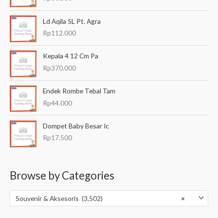
Ld Aqila 5L Pt. Agra
Rp
112.000
Kepala 4 12 Cm Pa
Rp
370.000
Endek Rombe Tebal Tam
Rp
44.000
Dompet Baby Besar Ic
Rp
17.500
Browse by Categories
Souvenir & Aksesoris (3,502)
×