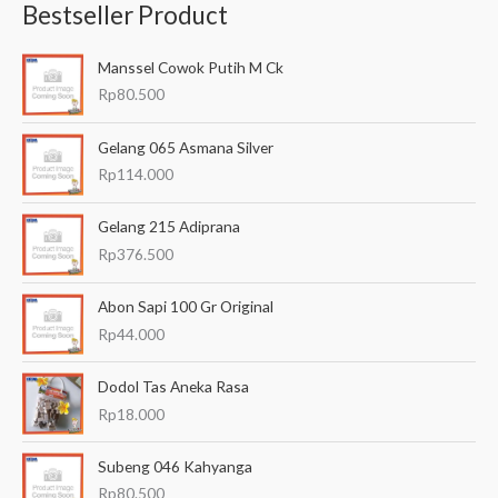
Bestseller Product
c
a
Manssel Cowok Putih M Ck
r
Rp
80.500
i
a
Gelang 065 Asmana Silver
n
Rp
114.000
u
Gelang 215 Adiprana
n
Rp
376.500
t
u
Abon Sapi 100 Gr Original
k
Rp
44.000
:
Dodol Tas Aneka Rasa
Rp
18.000
Subeng 046 Kahyanga
Rp
80.500