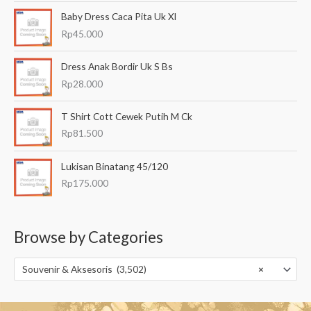
Baby Dress Caca Pita Uk Xl
Rp
45.000
Dress Anak Bordir Uk S Bs
Rp
28.000
T Shirt Cott Cewek Putih M Ck
Rp
81.500
Lukisan Binatang 45/120
Rp
175.000
Browse by Categories
Souvenir & Aksesoris (3,502)
×