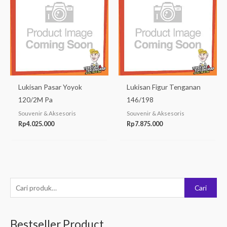
Lukisan Pasar Yoyok
Lukisan Figur Tenganan
120/2M Pa
146/198
Souvenir & Aksesoris
Souvenir & Aksesoris
Rp
4.025.000
Rp
7.875.000
P
Cari
e
n
Bestseller Product
c