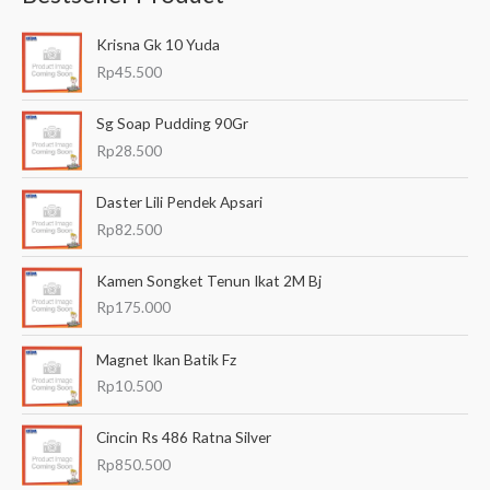
a
Krisna Gk 10 Yuda
r
Rp
45.500
i
a
Sg Soap Pudding 90Gr
n
Rp
28.500
u
Daster Lili Pendek Apsari
n
Rp
82.500
t
u
Kamen Songket Tenun Ikat 2M Bj
k
Rp
175.000
:
Magnet Ikan Batik Fz
Rp
10.500
Cincin Rs 486 Ratna Silver
Rp
850.500