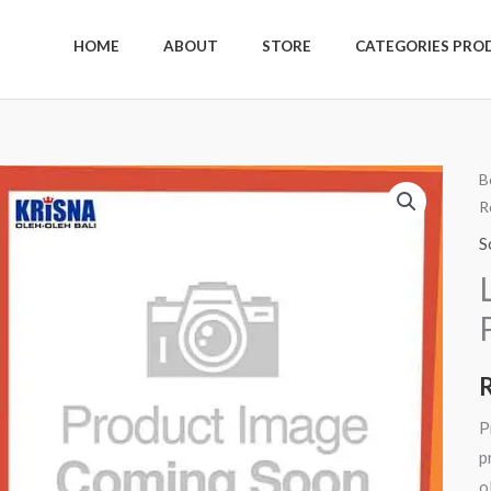
HOME
ABOUT
STORE
CATEGORIES PRO
K
B
R
L
L
S
R
6
P
P
p
o