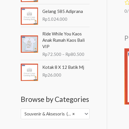
0
0
0
Gelang 585 Adiprana
h
Rp
1.024.000
i
n
R
g
Ride While You Kaos
P
e
g
Anak Rumah Kaos Bali
n
a
VIP
t
R
Rp
72.500
–
Rp
80.500
a
p
n
9
Kotak 8 X 12 Batik Mj
g
7
Rp
26.000
h
.
a
0
r
0
g
0
Browse by Categories
a
:
R
Souvenir & Aksesoris (3,502)
×
p
7