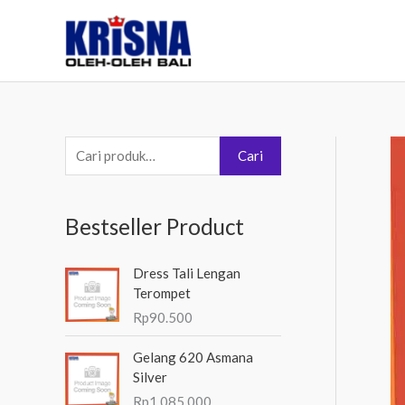
Lewati
ke
konten
P
Cari
e
n
Bestseller Product
c
a
Dress Tali Lengan
r
Terompet
i
Rp
90.500
a
Gelang 620 Asmana
n
Silver
u
Rp
1.085.000