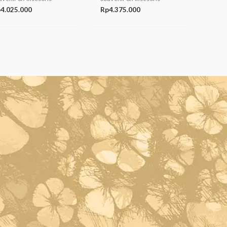
p
4.025.000
Rp
4.375.000