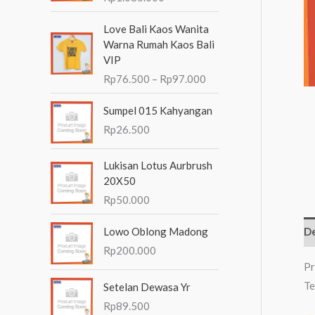
n
R
Love Bali Kaos Wanita
t
e
Warna Rumah Kaos Bali
n
u
VIP
t
k
Rp
76.500
–
Rp
97.000
a
:
n
Sumpel 015 Kahyangan
g
Rp
26.500
h
a
r
Lukisan Lotus Aurbrush
g
20X50
a
Rp
50.000
:
R
Lowo Oblong Madong
De
p
Rp
200.000
7
Pr
6
.
Te
Setelan Dewasa Yr
5
Rp
89.500