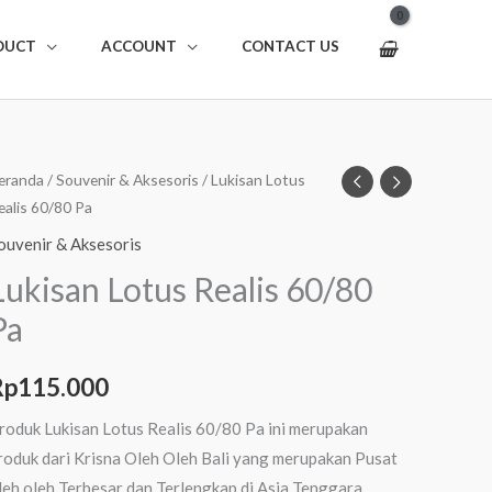
DUCT
ACCOUNT
CONTACT US
uantitas
eranda
/
Souvenir & Aksesoris
/ Lukisan Lotus
ealis 60/80 Pa
ukisan
otus
ouvenir & Aksesoris
ealis
Lukisan Lotus Realis 60/80
0/80
Pa
a
Rp
115.000
roduk Lukisan Lotus Realis 60/80 Pa ini merupakan
roduk dari Krisna Oleh Oleh Bali yang merupakan Pusat
leh oleh Terbesar dan Terlengkap di Asia Tenggara