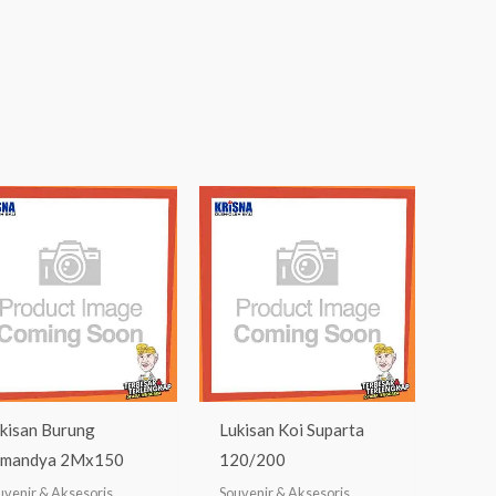
kisan Burung
Lukisan Koi Suparta
umandya 2Mx150
120/200
uvenir & Aksesoris
Souvenir & Aksesoris