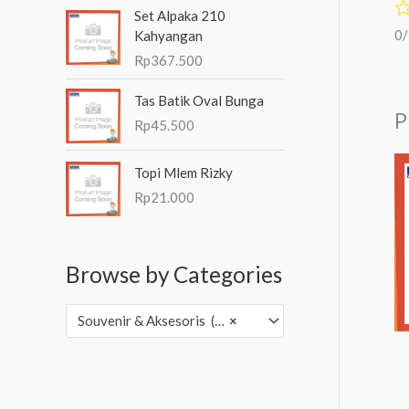
Set Alpaka 210
0
Kahyangan
Rp
367.500
Tas Batik Oval Bunga
P
Rp
45.500
Topi Mlem Rizky
Rp
21.000
Browse by Categories
Souvenir & Aksesoris (3,502)
×