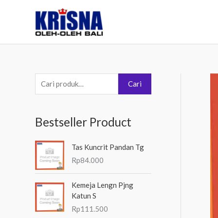
Lewati
ke
konten
P
Cari
e
n
Bestseller Product
c
a
Tas Kuncrit Pandan Tg
r
Rp
84.000
i
a
Kemeja Lengn Pjng
Katun S
n
Rp
111.500
u