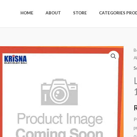
HOME
ABOUT
STORE
CATEGORIES PRO
K
B
A
L
P
S
A
1
P
p
o