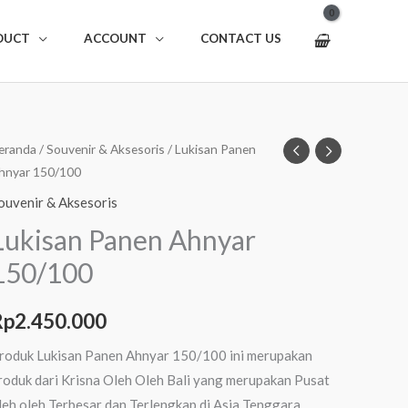
DUCT
ACCOUNT
CONTACT US
uantitas
eranda
/
Souvenir & Aksesoris
/ Lukisan Panen
hnyar 150/100
ukisan
anen
ouvenir & Aksesoris
hnyar
Lukisan Panen Ahnyar
50/100
150/100
Rp
2.450.000
roduk Lukisan Panen Ahnyar 150/100 ini merupakan
roduk dari Krisna Oleh Oleh Bali yang merupakan Pusat
leh oleh Terbesar dan Terlengkap di Asia Tenggara