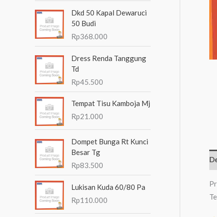
n
Dkd 50 Kapal Dewaruci
t
50 Budi
Rp
368.000
u
k
Dress Renda Tanggung
:
Td
Rp
45.500
Tempat Tisu Kamboja Mj
Rp
21.000
Dompet Bunga Rt Kunci
Besar Tg
De
Rp
83.500
Pr
Lukisan Kuda 60/80 Pa
Te
Rp
110.000