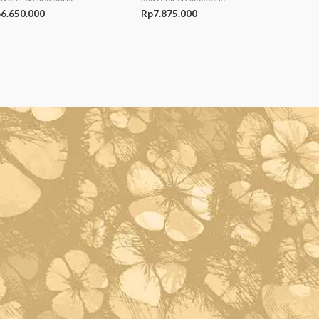
p
6.650.000
Rp
7.875.000