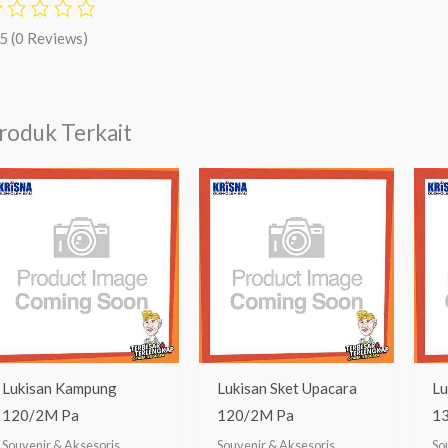
/5
(0 Reviews)
roduk Terkait
Lukisan Kampung
Lukisan Sket Upacara
Lu
120/2M Pa
120/2M Pa
1
Souvenir & Aksesoris
Souvenir & Aksesoris
So