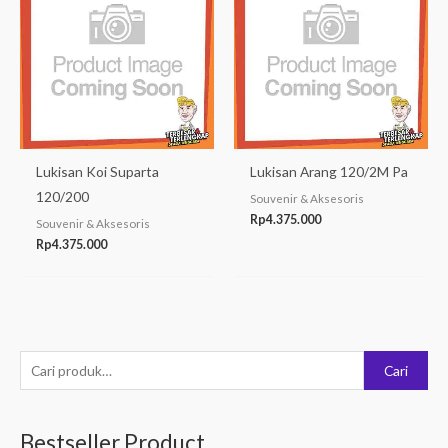
Lukisan Koi Suparta
Lukisan Arang 120/2M Pa
120/200
Souvenir & Aksesoris
Rp
4.375.000
Souvenir & Aksesoris
Rp
4.375.000
P
Cari
e
n
Bestseller Product
c