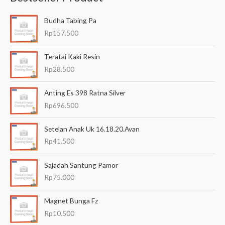
a
Budha Tabing Pa
r
Rp
157.500
i
a
Teratai Kaki Resin
n
Rp
28.500
u
Anting Es 398 Ratna Silver
n
Rp
696.500
t
u
Setelan Anak Uk 16.18.20.Avan
k
Rp
41.500
:
Sajadah Santung Pamor
Rp
75.000
Magnet Bunga Fz
Rp
10.500