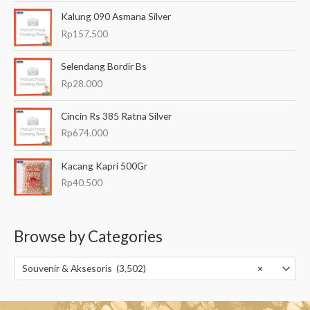
Kalung 090 Asmana Silver
Rp
157.500
Selendang Bordir Bs
Rp
28.000
Cincin Rs 385 Ratna Silver
Rp
674.000
Kacang Kapri 500Gr
Rp
40.500
Browse by Categories
Souvenir & Aksesoris (3,502)
×