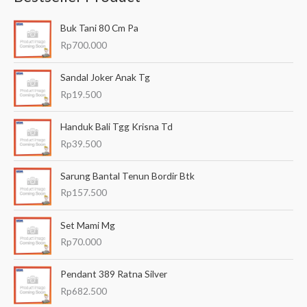
a
Buk Tani 80 Cm Pa
r
Rp
700.000
i
a
Sandal Joker Anak Tg
n
Rp
19.500
u
Handuk Bali Tgg Krisna Td
n
Rp
39.500
t
u
Sarung Bantal Tenun Bordir Btk
k
Rp
157.500
:
Set Mami Mg
Rp
70.000
Pendant 389 Ratna Silver
Rp
682.500