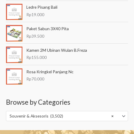
Ledre Pisang Bali
Rp
19.000
Paket Sabun 3X40 Pita
Rp
39.500
Kamen 2M Ubinan Wulan B.Freza
Rp
155.000
Rosa Kringkel Panjang Nc
Rp
70.000
Browse by Categories
Souvenir & Aksesoris (3,502)
×