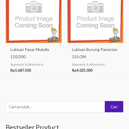
Lukisan Pasar Mukelis
Lukisan Burung Panestan
120/200
125/2M
Souvenir & Aksesoris
Souvenir & Aksesoris
Rp
5.687.500
Rp
4.025.000
P
Cari
e
n
Bestseller Product
c