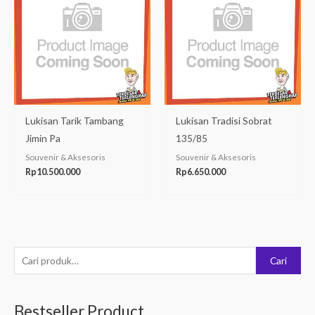
Lukisan Tarik Tambang
Lukisan Tradisi Sobrat
Jimin Pa
135/85
Souvenir & Aksesoris
Souvenir & Aksesoris
Rp
10.500.000
Rp
6.650.000
P
Cari
e
n
Bestseller Product
c