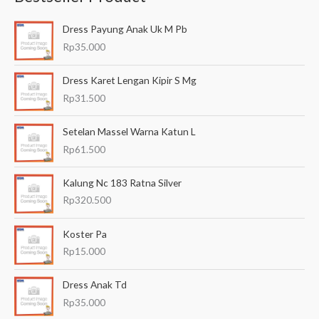
a
Dress Payung Anak Uk M Pb
r
Rp
35.000
i
a
Dress Karet Lengan Kipir S Mg
n
Rp
31.500
u
Setelan Massel Warna Katun L
n
Rp
61.500
t
u
Kalung Nc 183 Ratna Silver
k
Rp
320.500
:
Koster Pa
Rp
15.000
Dress Anak Td
Rp
35.000