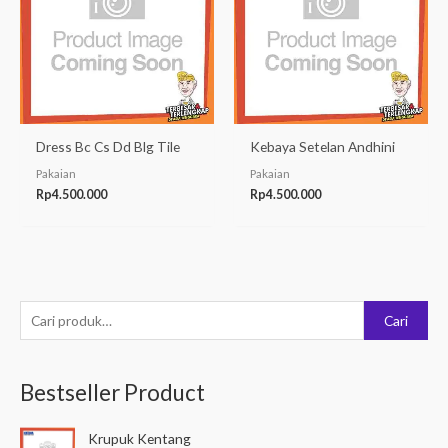
Dress Bc Cs Dd Blg Tile
Kebaya Setelan Andhini
Pakaian
Pakaian
Rp
4.500.000
Rp
4.500.000
P
Cari
e
n
Bestseller Product
c
a
Krupuk Kentang