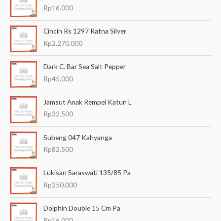
r
Rp
16.000
i
a
Cincin Rs 1297 Ratna Silver
n
Rp
2.270.000
u
Dark C. Bar Sea Salt Pepper
n
Rp
45.000
t
u
Jamsut Anak Rempel Katun L
k
Rp
32.500
:
Subeng 047 Kahyanga
Rp
82.500
Lukisan Saraswati 135/85 Pa
Rp
250.000
Dolphin Double 15 Cm Pa
Rp
16.000