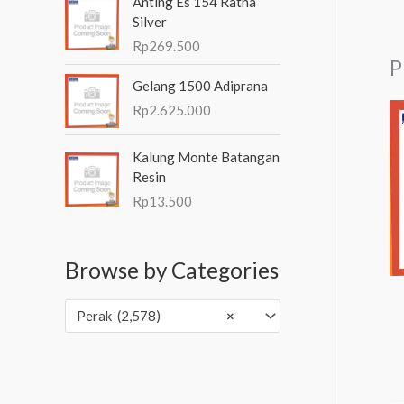
Anting Es 154 Ratna
Silver
Rp
269.500
P
Gelang 1500 Adiprana
Rp
2.625.000
Kalung Monte Batangan
Resin
Rp
13.500
Browse by Categories
Perak (2,578)
×