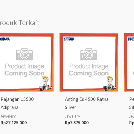
roduk Terkait
Pajangan 15500
Anting Es 4500 Ratna
Pe
Adiprana
Silver
Si
Jewelery
Jewelery
Je
Rp
27.125.000
Rp
7.875.000
R