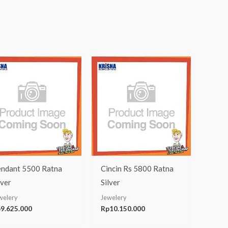
ndant 5500 Ratna
Cincin Rs 5800 Ratna
lver
Silver
welery
Jewelery
p
9.625.000
Rp
10.150.000