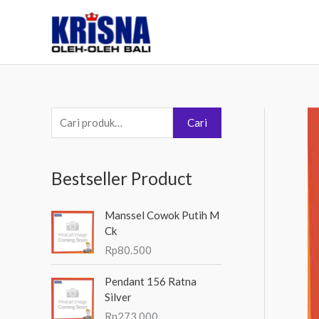
Lewati
ke
konten
P
Cari
e
n
Bestseller Product
c
a
Manssel Cowok Putih M
r
Ck
i
Rp
80.500
a
Pendant 156 Ratna
n
Silver
u
Rp
273.000