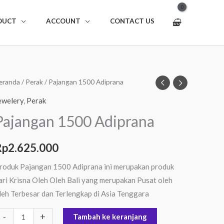
DUCT
ACCOUNT
CONTACT US
uantitas
eranda
/
Perak
/ Pajangan 1500 Adiprana
ajangan
ewelery
,
Perak
500
Pajangan 1500 Adiprana
diprana
Rp
2.625.000
roduk Pajangan 1500 Adiprana ini merupakan produk
ari Krisna Oleh Oleh Bali yang merupakan Pusat oleh
leh Terbesar dan Terlengkap di Asia Tenggara
-
+
Tambah ke keranjang