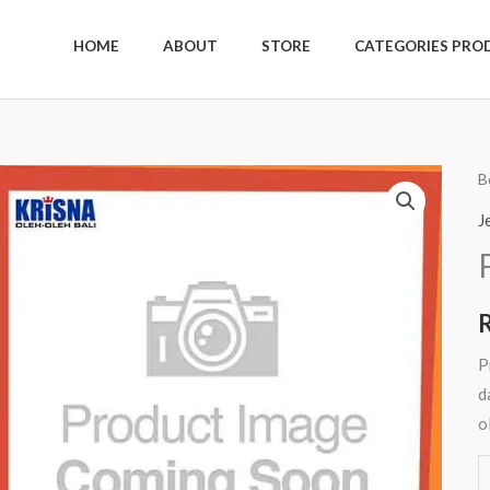
HOME
ABOUT
STORE
CATEGORIES PRO
K
B
P
J
1
A
P
d
o