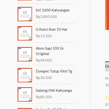
n
Set 1600 Kahyangan
t
Rp
2.800.000
u
k
G.Kunci Ikan 10 Har
:
Rp
13.500
Abon Sapi 100 Gr
Original
Rp
44.000
De
Dompet Tutup Vinil Tg
Rp
30.500
Pr
Te
Subeng 046 Kahyanga
Rp
80.500
0