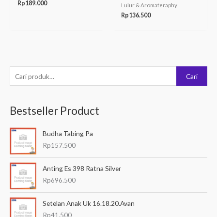
Rp
189.000
Lulur & Aromateraphy
Rp
136.500
P
Cari
e
n
Bestseller Product
c
a
Budha Tabing Pa
r
Rp
157.500
i
a
Anting Es 398 Ratna Silver
n
Rp
696.500
u
Setelan Anak Uk 16.18.20.Avan
n
Rp
41.500
t