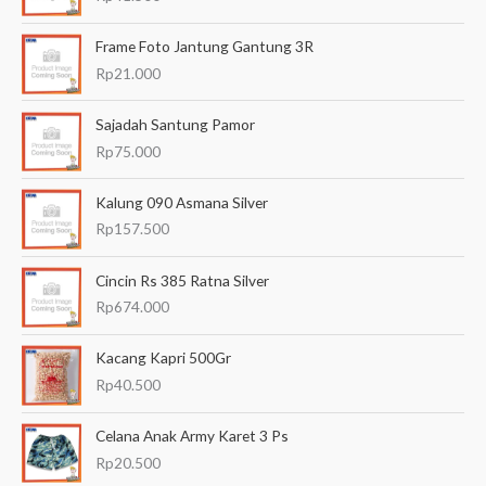
u
Frame Foto Jantung Gantung 3R
k
Rp
21.000
:
Sajadah Santung Pamor
Rp
75.000
Kalung 090 Asmana Silver
Rp
157.500
Cincin Rs 385 Ratna Silver
Rp
674.000
Kacang Kapri 500Gr
Rp
40.500
Celana Anak Army Karet 3 Ps
Rp
20.500