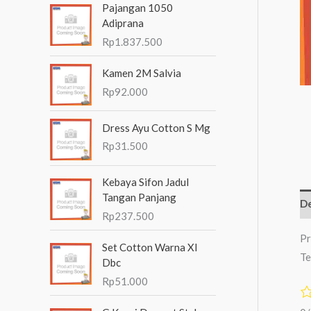
Pajangan 1050
n
Adiprana
t
Rp
1.837.500
u
Kamen 2M Salvia
k
Rp
92.000
:
Dress Ayu Cotton S Mg
Rp
31.500
Kebaya Sifon Jadul
Tangan Panjang
De
Rp
237.500
Pr
Set Cotton Warna Xl
Te
Dbc
Rp
51.000