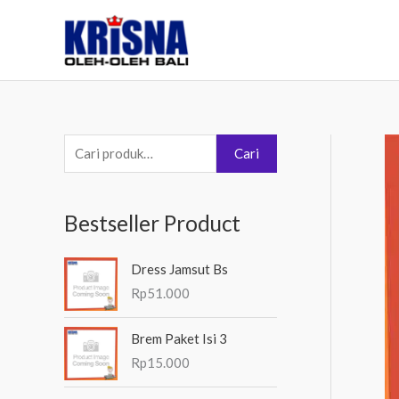
Lewati
ke
konten
P
Cari
e
n
Bestseller Product
c
a
Dress Jamsut Bs
r
Rp
51.000
i
a
Brem Paket Isi 3
n
Rp
15.000
u