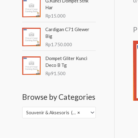
0
G.Kunci Dompet Stnk
Har
Rp
15.000
P
Cardigan C71 Glewer
Big
Rp
1.750.000
Dompet Gliter Kunci
Deco B Tg
Rp
91.500
Browse by Categories
Souvenir & Aksesoris (3,502)
×