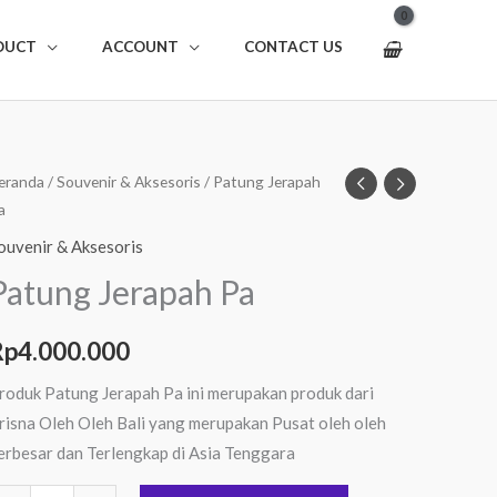
DUCT
ACCOUNT
CONTACT US
uantitas
eranda
/
Souvenir & Aksesoris
/ Patung Jerapah
a
atung
erapah
ouvenir & Aksesoris
a
Patung Jerapah Pa
Rp
4.000.000
roduk Patung Jerapah Pa ini merupakan produk dari
risna Oleh Oleh Bali yang merupakan Pusat oleh oleh
erbesar dan Terlengkap di Asia Tenggara