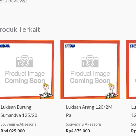
/5
(0 Reviews)
roduk Terkait
Lukisan Burung
Lukisan Arang 120/2M
Lu
Sumandya 125/20
Pa
1
Souvenir & Aksesoris
Souvenir & Aksesoris
So
Rp
4.025.000
Rp
4.375.000
R