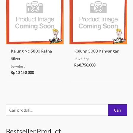
Kalung Nc 5800 Ratna
Kalung 5000 Kahyangan
Silver
Jewelery
Rp
8.750.000
Jewelery
Rp
10.150.000
P
Cari
e
n
Bestseller Product
c