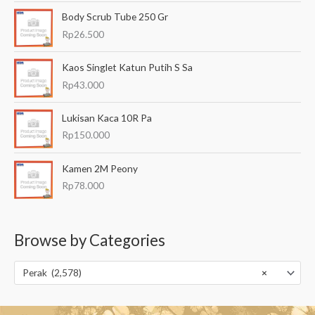
Body Scrub Tube 250 Gr
Rp
26.500
Kaos Singlet Katun Putih S Sa
Rp
43.000
Lukisan Kaca 10R Pa
Rp
150.000
Kamen 2M Peony
Rp
78.000
Browse by Categories
Perak (2,578)
×