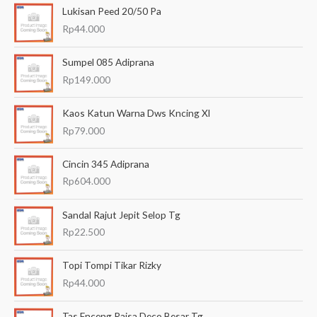
Lukisan Peed 20/50 Pa
r
Rp
44.000
i
a
Sumpel 085 Adiprana
n
Rp
149.000
u
Kaos Katun Warna Dws Kncing Xl
n
Rp
79.000
t
u
Cincin 345 Adiprana
k
Rp
604.000
:
Sandal Rajut Jepit Selop Tg
Rp
22.500
Topi Tompi Tikar Rizky
Rp
44.000
Tas Enceng Raisa Deco Besar Tg