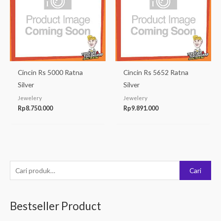
Cincin Rs 5000 Ratna
Cincin Rs 5652 Ratna
Silver
Silver
Jewelery
Jewelery
Rp
8.750.000
Rp
9.891.000
P
Cari
e
n
Bestseller Product
c
a