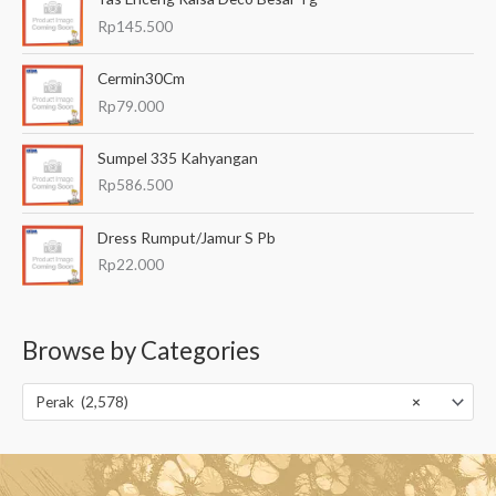
Rp
145.500
Cermin30Cm
Rp
79.000
Sumpel 335 Kahyangan
Rp
586.500
Dress Rumput/Jamur S Pb
Rp
22.000
Browse by Categories
Perak (2,578)
×