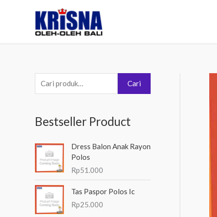
Lewati
ke
konten
P
Cari
e
n
Bestseller Product
c
a
Dress Balon Anak Rayon
r
Polos
i
Rp
51.000
a
Tas Paspor Polos Ic
n
Rp
25.000
u