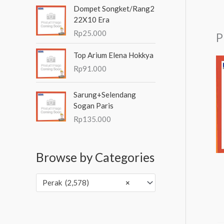
Dompet Songket/Rang2
22X10 Era
Rp
25.000
P
Top Arium Elena Hokkya
Rp
91.000
Sarung+Selendang
Sogan Paris
Rp
135.000
Browse by Categories
Perak (2,578)
×