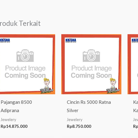
roduk Terkait
Pajangan 8500
Cincin Rs 5000 Ratna
Ka
Adiprana
Silver
K
Jewelery
Jewelery
Je
Rp
14.875.000
Rp
8.750.000
R