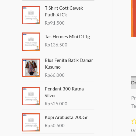
n
T Shirt Cott Cewek
t
Putih Xl Ck
Rp
91.500
u
k
Tas Hermes Mini Dl Tg
:
Rp
136.500
Blus Fenita Batik Damar
Kusumo
Rp
66.000
De
Pendant 300 Ratna
Silver
Pr
Rp
525.000
Te
Kopi Arabusta 200Gr
Rp
50.500
0