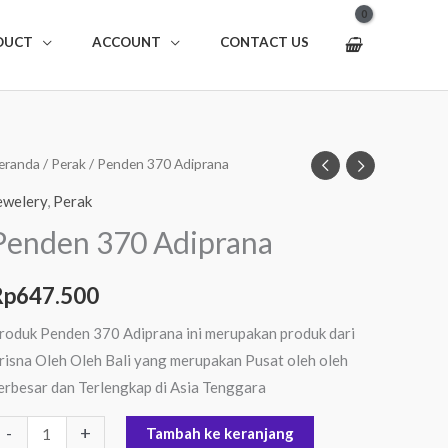
DUCT
ACCOUNT
CONTACT US
uantitas
eranda
/
Perak
/ Penden 370 Adiprana
enden
ewelery
,
Perak
70
Penden 370 Adiprana
diprana
Rp
647.500
roduk Penden 370 Adiprana ini merupakan produk dari
risna Oleh Oleh Bali yang merupakan Pusat oleh oleh
erbesar dan Terlengkap di Asia Tenggara
-
+
Tambah ke keranjang