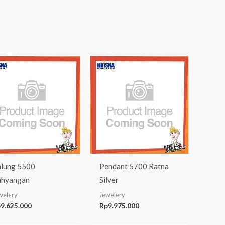
lung 5500
Pendant 5700 Ratna
ahyangan
Silver
welery
Jewelery
p
9.625.000
Rp
9.975.000