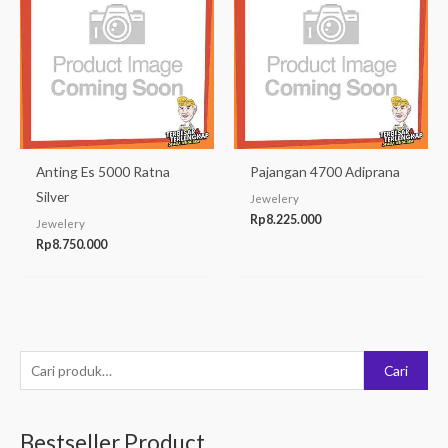
Anting Es 5000 Ratna
Pajangan 4700 Adiprana
Silver
Jewelery
Rp
8.225.000
Jewelery
Rp
8.750.000
P
Cari
e
n
Bestseller Product
c