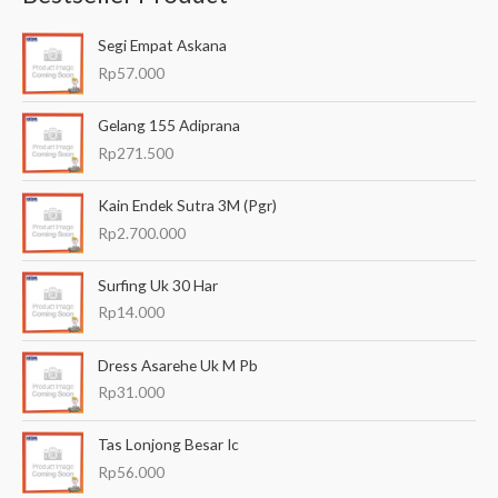
a
Segi Empat Askana
r
Rp
57.000
i
a
Gelang 155 Adiprana
n
Rp
271.500
u
Kain Endek Sutra 3M (Pgr)
n
Rp
2.700.000
t
u
Surfing Uk 30 Har
k
Rp
14.000
:
Dress Asarehe Uk M Pb
Rp
31.000
Tas Lonjong Besar Ic
Rp
56.000