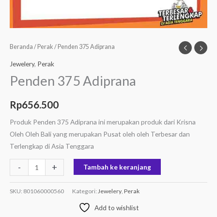
Beranda
/
Perak
/ Penden 375 Adiprana
Jewelery
,
Perak
Penden 375 Adiprana
Rp
656.500
Produk Penden 375 Adiprana ini merupakan produk dari Krisna
Oleh Oleh Bali yang merupakan Pusat oleh oleh Terbesar dan
Terlengkap di Asia Tenggara
-
+
Tambah ke keranjang
SKU:
801060000560
Kategori:
Jewelery
,
Perak
Add to wishlist