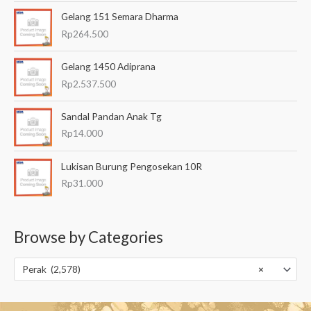
Gelang 151 Semara Dharma
Rp
264.500
Gelang 1450 Adiprana
Rp
2.537.500
Sandal Pandan Anak Tg
Rp
14.000
Lukisan Burung Pengosekan 10R
Rp
31.000
Browse by Categories
Perak (2,578)
×