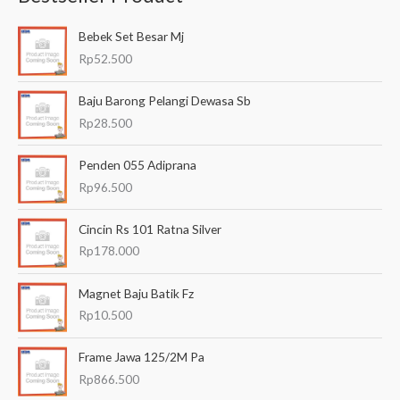
a
Bebek Set Besar Mj
r
Rp
52.500
i
a
Baju Barong Pelangi Dewasa Sb
n
Rp
28.500
u
Penden 055 Adiprana
n
Rp
96.500
t
u
Cincin Rs 101 Ratna Silver
k
Rp
178.000
:
Magnet Baju Batik Fz
Rp
10.500
Frame Jawa 125/2M Pa
Rp
866.500