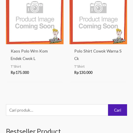
Kaos Polo Wrn Kom
Polo Shirt Cowok Warna S
Endek Cwok L
Ck
T'Shirt
T'Shirt
Rp
175.000
Rp
130.000
P
Cari
e
n
Bestseller Product
c