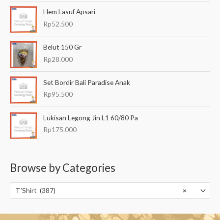
Hem Lasuf Apsari
Rp
52.500
Belut 150 Gr
Rp
28.000
Set Bordir Bali Paradise Anak
Rp
95.500
Lukisan Legong Jin L1 60/80 Pa
Rp
175.000
Browse by Categories
T’Shirt (387)
×