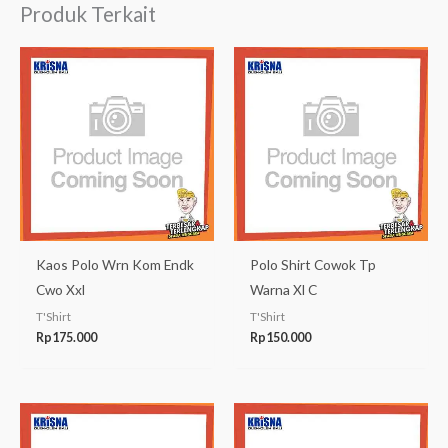
Produk Terkait
Kaos Polo Wrn Kom Endk
Polo Shirt Cowok Tp
Cwo Xxl
Warna Xl C
T'Shirt
T'Shirt
Rp
175.000
Rp
150.000