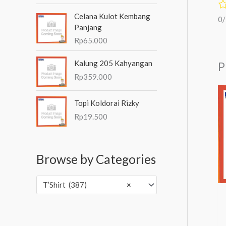
Celana Kulot Kembang
0
Panjang
Rp
65.000
Kalung 205 Kahyangan
P
Rp
359.000
Topi Koldorai Rizky
Rp
19.500
Browse by Categories
T’Shirt (387)
×