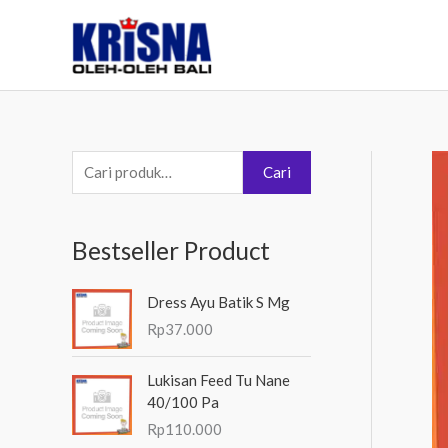
Lewati
ke
konten
P
Cari
e
n
Bestseller Product
c
a
Dress Ayu Batik S Mg
r
Rp
37.000
i
a
Lukisan Feed Tu Nane
40/100 Pa
n
Rp
110.000
u