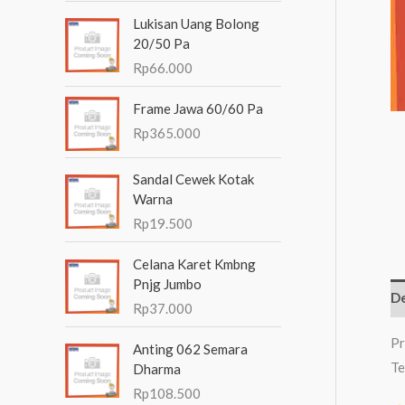
n
Lukisan Uang Bolong
t
20/50 Pa
Rp
66.000
u
k
Frame Jawa 60/60 Pa
:
Rp
365.000
Sandal Cewek Kotak
Warna
Rp
19.500
Celana Karet Kmbng
Pnjg Jumbo
De
Rp
37.000
Pr
Anting 062 Semara
Te
Dharma
Rp
108.500