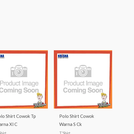
lo Shirt Cowok Tp
Polo Shirt Cowok
rna Xl C
Warna S Ck
hirt
T'Shirt