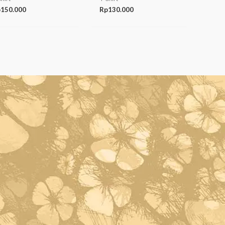
p
150.000
Rp
130.000