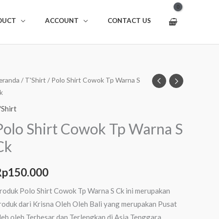
DUCT
ACCOUNT
CONTACT US
uantitas
eranda
/
T'Shirt
/ Polo Shirt Cowok Tp Warna S
k
olo
hirt
'Shirt
owok
Polo Shirt Cowok Tp Warna S
p
Ck
arna
Rp
150.000
k
roduk Polo Shirt Cowok Tp Warna S Ck ini merupakan
roduk dari Krisna Oleh Oleh Bali yang merupakan Pusat
leh oleh Terbesar dan Terlengkap di Asia Tenggara