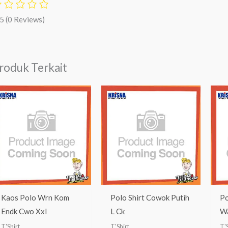
/5
(0 Reviews)
roduk Terkait
Kaos Polo Wrn Kom
Polo Shirt Cowok Putih
Po
Endk Cwo Xxl
L Ck
Wa
T'Shirt
T'Shirt
T'S