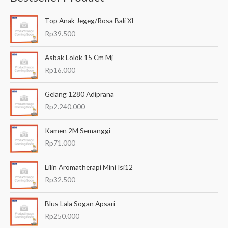
a
Top Anak Jegeg/Rosa Bali Xl
r
Rp
39.500
i
a
Asbak Lolok 15 Cm Mj
n
Rp
16.000
u
Gelang 1280 Adiprana
n
Rp
2.240.000
t
u
Kamen 2M Semanggi
k
Rp
71.000
:
Lilin Aromatherapi Mini Isi12
Rp
32.500
Blus Lala Sogan Apsari
Rp
250.000