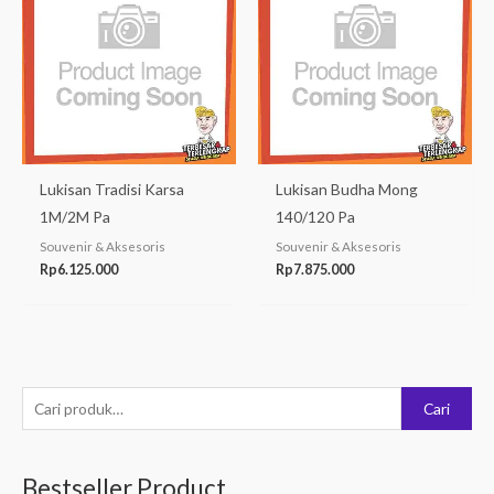
Lukisan Tradisi Karsa
Lukisan Budha Mong
1M/2M Pa
140/120 Pa
Souvenir & Aksesoris
Souvenir & Aksesoris
Rp
6.125.000
Rp
7.875.000
P
Cari
e
n
Bestseller Product
c