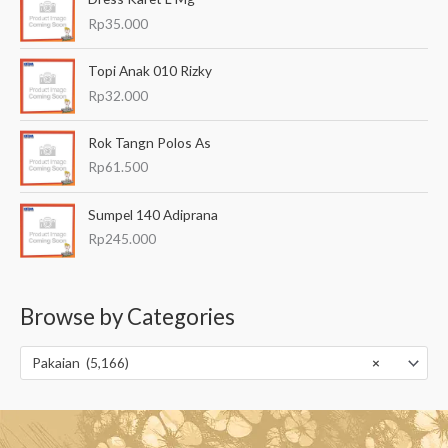
Rp
35.000
Topi Anak 010 Rizky
Rp
32.000
Rok Tangn Polos As
Rp
61.500
Sumpel 140 Adiprana
Rp
245.000
Browse by Categories
Pakaian (5,166)
×