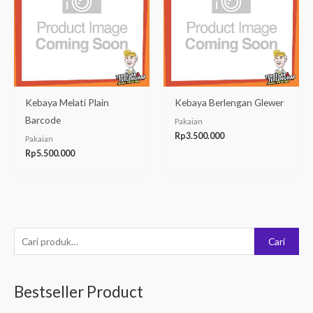
Kebaya Melati Plain
Kebaya Berlengan Glewer
Barcode
Pakaian
Rp
3.500.000
Pakaian
Rp
5.500.000
P
Cari
e
n
Bestseller Product
c
a