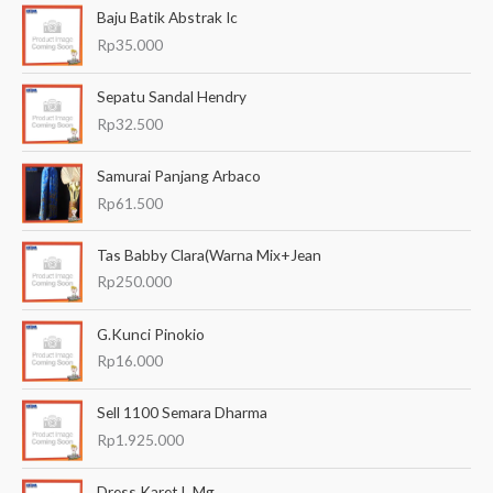
Baju Batik Abstrak Ic
r
Rp
35.000
i
a
Sepatu Sandal Hendry
n
Rp
32.500
u
Samurai Panjang Arbaco
n
Rp
61.500
t
u
Tas Babby Clara(Warna Mix+Jean
k
Rp
250.000
:
G.Kunci Pinokio
Rp
16.000
Sell 1100 Semara Dharma
Rp
1.925.000
Dress Karet L Mg