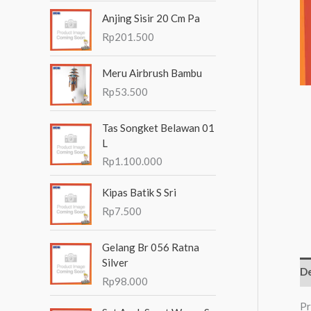
n
Anjing Sisir 20 Cm Pa
t
Rp
201.500
u
Meru Airbrush Bambu
k
Rp
53.500
:
Tas Songket Belawan 01
L
Rp
1.100.000
Kipas Batik S Sri
Rp
7.500
Gelang Br 056 Ratna
Silver
De
Rp
98.000
Pr