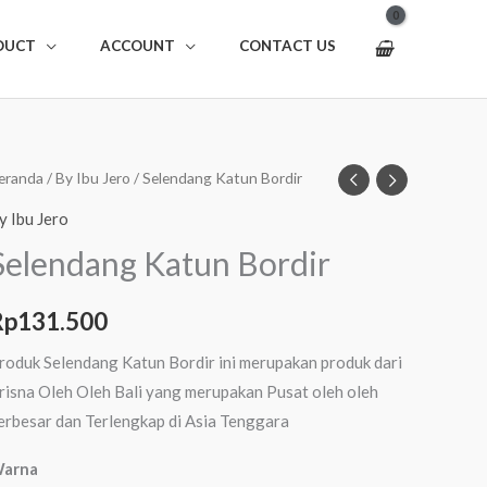
DUCT
ACCOUNT
CONTACT US
uantitas
eranda
/
By Ibu Jero
/ Selendang Katun Bordir
elendang
y Ibu Jero
atun
Selendang Katun Bordir
ordir
Rp
131.500
roduk Selendang Katun Bordir ini merupakan produk dari
risna Oleh Oleh Bali yang merupakan Pusat oleh oleh
erbesar dan Terlengkap di Asia Tenggara
arna