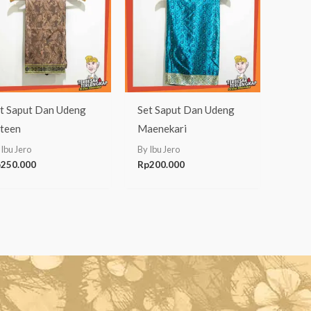
t Saput Dan Udeng
Set Saput Dan Udeng
teen
Maenekari
 Ibu Jero
By Ibu Jero
p
250.000
Rp
200.000