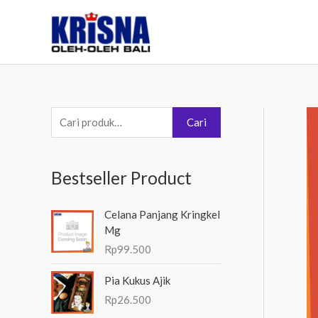
Lewati
ke
konten
P
Cari
e
n
Bestseller Product
c
a
Celana Panjang Kringkel
r
Mg
i
Rp
99.500
a
Pia Kukus Ajik
n
Rp
26.500
u