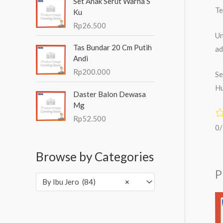
Set Anak Serut Warna S
Te
Ku
Rp
26.500
Un
Tas Bundar 20 Cm Putih
ad
Andi
Rp
200.000
Se
Hu
Daster Balon Dewasa
Mg
Rp
52.500
0
Browse by Categories
P
By Ibu Jero (84)
×