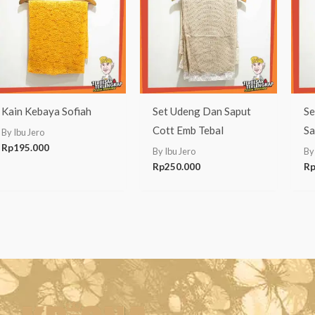
Kain Kebaya Sofiah
Set Udeng Dan Saput
Se
Cott Emb Tebal
Sa
By Ibu Jero
Rp
195.000
By Ibu Jero
By
Rp
250.000
R