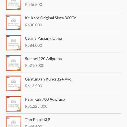
r
Rp
46.500
i
a
Kc Koro Original Sinta 300Gr
n
Rp
30.000
u
Celana Panjang Olivia
n
Rp
84.000
t
u
Sumpel 120 Adiprana
k
Rp
210.000
:
Gantungan Kunci B24 Vvc
Rp
13.500
Pajangan 700 Adiprana
Rp
1.225.000
Top Perak Xl Bs
Rp
45.500