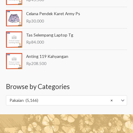
Celana Pendek Karet Army Ps
Rp
30.000
Tas Selempang Laptop Tg
Rp
84.000
Anting 119 Kahyangan
Rp
208.500
Browse by Categories
Pakaian (5,166)
×