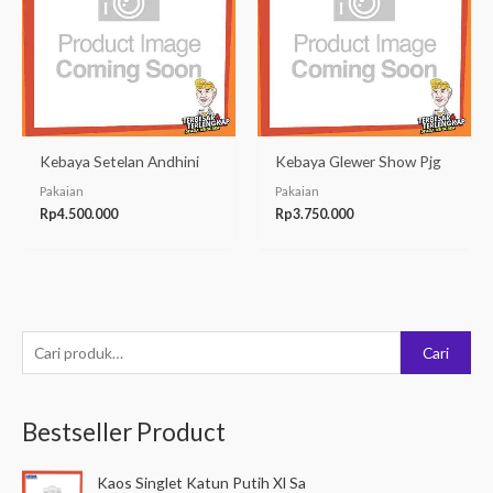
Kebaya Setelan Andhini
Kebaya Glewer Show Pjg
Pakaian
Pakaian
Rp
4.500.000
Rp
3.750.000
P
Cari
e
n
Bestseller Product
c
a
Kaos Singlet Katun Putih Xl Sa