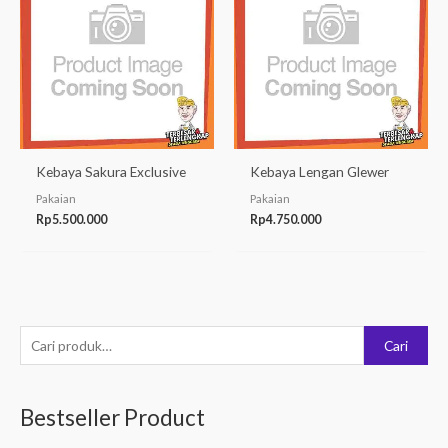
Kebaya Sakura Exclusive
Kebaya Lengan Glewer
Pakaian
Pakaian
Rp
5.500.000
Rp
4.750.000
P
Cari
e
n
Bestseller Product
c
a