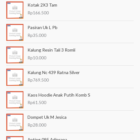
Kotak 2X3 Tam
r
Rp
166.500
i
a
Pasiran Uk L Pb
n
Rp
35.000
u
Kalung Resin Tali 3 Romli
n
Rp
10.000
t
u
Kalung Nc 439 Ratna Silver
k
Rp
769.500
:
Kaos Hoodie Anak Putih Komb S
Rp
61.500
Dompet Uk M Jesica
Rp
28.000
Anting 095 Adiprana