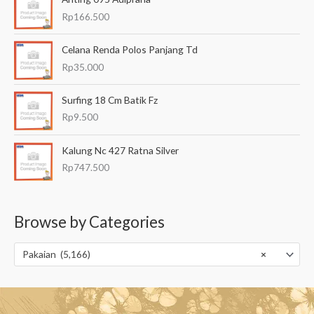
Rp
166.500
Celana Renda Polos Panjang Td
Rp
35.000
Surfing 18 Cm Batik Fz
Rp
9.500
Kalung Nc 427 Ratna Silver
Rp
747.500
Browse by Categories
Pakaian (5,166)
×