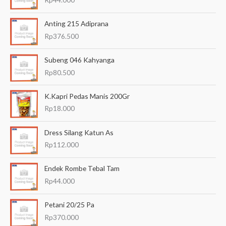
:
Anting 215 Adiprana
Rp
376.500
Subeng 046 Kahyanga
Rp
80.500
K.Kapri Pedas Manis 200Gr
Rp
18.000
Dress Silang Katun As
Rp
112.000
Endek Rombe Tebal Tam
Rp
44.000
Petani 20/25 Pa
Rp
370.000