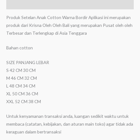
Ulasan (0)
Produk Setelan Anak Cotton Warna Bordir Aplikasi ini merupakan
produk dari Krisna Oleh Oleh Bali yang merupakan Pusat oleh oleh
Terbesar dan Terlengkap di Asia Tenggara
Bahan cotton
SIZE PANJANG LEBAR
S 42 CM 30 CM
M 46 CM 32 CM
L 48 CM 34 CM
XL 50 CM 36 CM
XXL 52 CM 38 CM
Untuk kenyamanan transaksi anda, luangan sedikit waktu untuk
membaca (catatan, kebijakan, dan aturan main toko) agar tidak ada
keraguan dalam bertransaksi