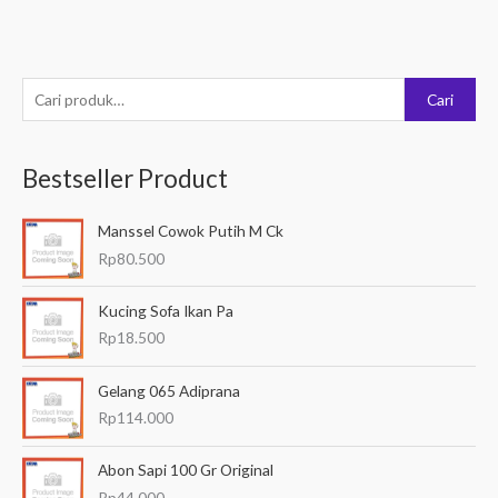
P
Cari
e
n
Bestseller Product
c
a
Manssel Cowok Putih M Ck
r
Rp
80.500
i
a
Kucing Sofa Ikan Pa
n
Rp
18.500
u
Gelang 065 Adiprana
n
Rp
114.000
t
u
Abon Sapi 100 Gr Original
k
Rp
44.000