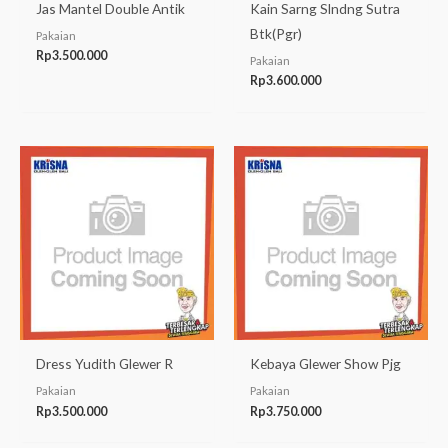
Jas Mantel Double Antik
Kain Sarng Slndng Sutra
Btk(Pgr)
Pakaian
Rp
3.500.000
Pakaian
Rp
3.600.000
Dress Yudith Glewer R
Kebaya Glewer Show Pjg
Pakaian
Pakaian
Rp
3.500.000
Rp
3.750.000