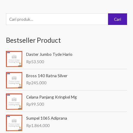
P
Cari
e
n
Bestseller Product
c
a
Daster Jumbo Tyde Hario
r
Rp
53.500
i
a
Bross 140 Ratna Silver
n
Rp
245.000
u
Celana Panjang Kringkel Mg
n
Rp
99.500
t
u
Sumpel 1065 Adiprana
k
Rp
1.864.000
: