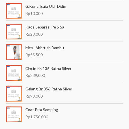
G.Kunci Baju Ukir Didin
Rp
10.000
Kaos Separasi Pe S Sa
Rp
28.000
Meru Airbrush Bambu
Rp
53.500
Cincin Rs 136 Ratna Silver
Rp
239.000
Gelang Br 056 Ratna Silver
Rp
98.000
Coat Pita Samping
Rp
1.750.000