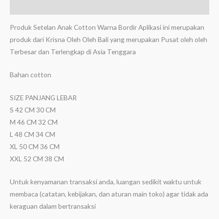
Ulasan (0)
Produk Setelan Anak Cotton Warna Bordir Aplikasi ini merupakan
produk dari Krisna Oleh Oleh Bali yang merupakan Pusat oleh oleh
Terbesar dan Terlengkap di Asia Tenggara
Bahan cotton
SIZE PANJANG LEBAR
S 42 CM 30 CM
M 46 CM 32 CM
L 48 CM 34 CM
XL 50 CM 36 CM
XXL 52 CM 38 CM
Untuk kenyamanan transaksi anda, luangan sedikit waktu untuk
membaca (catatan, kebijakan, dan aturan main toko) agar tidak ada
keraguan dalam bertransaksi